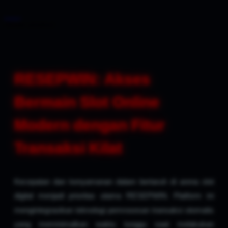
Share product:
RESEPWIN: Akses
Bermain Slot Online
Modern dengan Fitur
Transaksi Kilat
Kecepatan dan kenyamanan dalam bertaruh di arena slot
digital menjadi prioritas utama RESEPWIN. Platform ini
mengintegrasikan teknologi pemrosesan transaksi otomatis
yang meminimalkan waktu tunggu saat melakukan