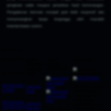
pengisian saldo maupun penarikan hasil kemenangan.
Pengalaman bermain menjadi jauh lebih responsif dan
menyenangkan tanpa terganggu oleh masalah
keterlambatan sistem.
Back to top
RESEPWIN
butuh
unduh
we accept
bantuan?
aplikasi
hubungi
RESEPWIN
kami
RESEPWIN
RESEPWIN
Direktorat Jenderal
hubungi
LOGIN
Perlindungan
kami
Konsumen dan
Tertib Niaga
RESEPWIN
bantuan
Kementerian
ALTERNATIF
dan faq
Perdagangan RI
ikuti kami di