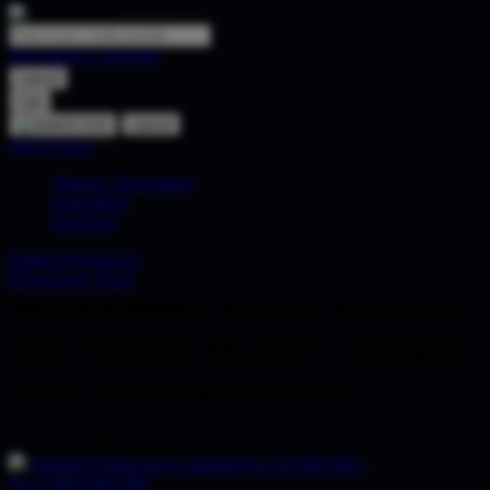
O
Oh Ma Grain
Pencarian Lanjutan
cancel
Okiedog
Cari
cancel
P
Akun Saya
Peachy
Masuk / buat akun
buat akun
Phil & Ted's
Bantuan
Philips Avent
Daftar Keinginan
Pigeon
Keranjang Saya
RESEPWIN: Akses Bermain
Playgro
Slot Online Modern dengan
Poled Global
Fitur Transaksi Kilat
Ponycycle
Puma
Serendah
10.000
Pureats
Hadiah Pemenang Jackpot
Rp.10.000.000
-
Rp.1.000.000.000