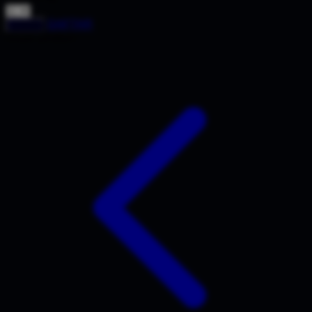
Squishmallows
DAFTAR
LOGIN
Starbooks
Share product:
Stick-O
Stokke
Sudocrem
Sumimo
Sunnylife
Sun-Staches
Swimava
T
Tommee Tippee
Trunki
Tutti Bambini