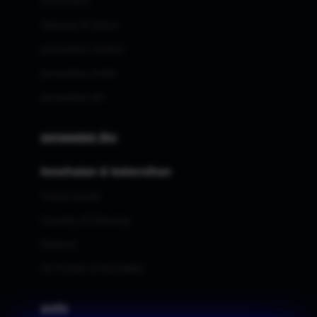
Sunscreen
London Taxi
Shampo & Sabun
Love To Dream
perawatan rambut
M
perawatan mulut
Magformers
perawatan diri
Mama's Choice
perawatan ibu
Mamas&Papas
Mamaway
kesehatan & kebersihan
Maxi Cosi
Tissue basah
Megabloks
Laundry & Cleaning
Micro
Medical
MiDeer
Air Purifier & Humidifier
Mimi & Lula
potty
Mini Monkey