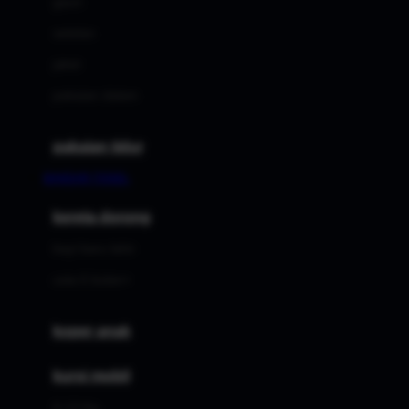
gaun
Dae Organics
setelan
Docare
jaket
Doona
pakaian dalam
Down To Earth
Drew
pakaian tidur
Dr. Brown's
BANDAR TOGEL
E
kereta dorong
ELC
bayi baru lahir
Ergobaby
usia 6 bulan+
Expert Care
koper anak
Ezyroller
kursi mobil
F
0-13 Kg