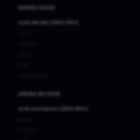
Buggygear
pakaian renang
Bumkins
anak laki-laki (18bln-8thn)
C
atasan
Cetaphil
bawahan
Chicco
setelan
Childlife
jaket
Clevamama
pakaian dalam
Cocolatte
Cottonseeds
pakaian ibu hamil
Cozy N Safe
anak perempuan (18bln-8thn)
Crane
atasan
Cybex
bawahan
D