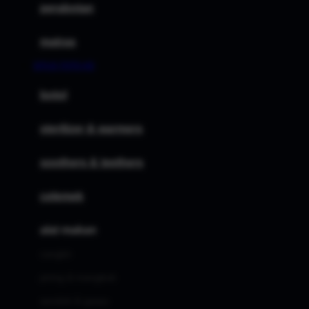
perabotan
Happy Tummy
Hauck
matras
Havaianas
SITUS TOTO 4D
Hegen
botol
Hot Wheels
sterilizer & warmers
Hybrid
I
soothers & teethers
Inlacta DHA
celemek
Interlac
alat makan
Ivenet
cangkir
J
piring & mangkuk
Jack N Jill
sendok & garpu