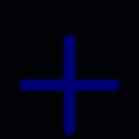
Xootz
Y
Yamatoya
Z
Zaxy
Zoggs
0-9
4Moms
59S