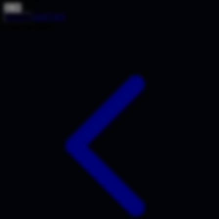
Squishmallows
DAFTAR
LOGIN
Starbooks
Share product:
Stick-O
Stokke
Sudocrem
Sumimo
Sunnylife
Sun-Staches
Swimava
T
Tommee Tippee
Trunki
Tutti Bambini