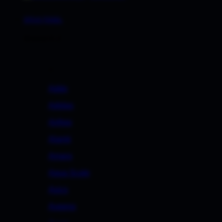
SITUS TOGEL
Brand A-Z
A
Addo
Adidas
Airfree
Alamii
Amara
Aqua Scale
Asics
Aveeno