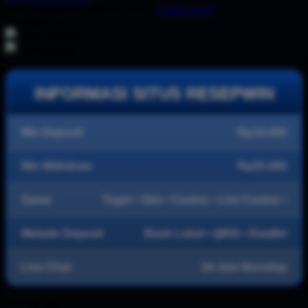
Use Installment Options from
.
Laarn more
Q
Available for :
home delivery
QV Baby
store pickup
R
INFORMASI SITUS RESEPWIN
Real Shades
Red Castle
Min Deposit
Rp10.000
Ribbon Madness
Min Withdraw
Rp25.000
S
Sebamed
Game
Togel • Slot • Casino • Live Casino •
Silver Cross
Metode Deposit
Bank Lokal • QRIS • Ewallet
Simply Idea
Skip Hop
Live Chat
24 Jam Nonstop
Spectra
choose qty