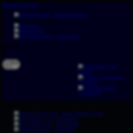
lewati ke Konten
download apps
download app from:
gift registry
Bahasa
ID
LOGIN
DAFTAR
Contact Us
Toggle Nav
about Kanmo Circle
gift registry
store finder
contact us