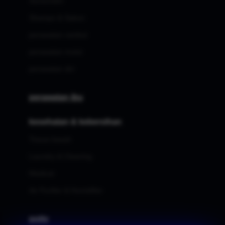
Sunscreen
London Taxi
Shampo & Sabun
Love To Dream
perawatan rambut
M
perawatan mulut
Magformers
perawatan diri
Mama's Choice
perawatan ibu
Mamas&Papas
Mamaway
kesehatan & kebersihan
Maxi Cosi
Tissue basah
Megabloks
Laundry & Cleaning
Micro
Medical
MiDeer
Air Purifier & Humidifier
Mimi & Lula
potty
Mini Monkey