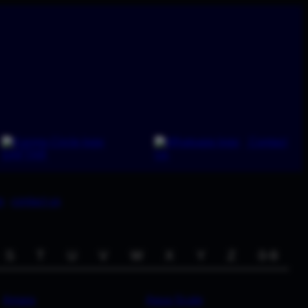
Contact
DAFTAR
Us
contact us
S
T
U
V
W
X
Y
Z
0-9
Amara
Aqua Scale