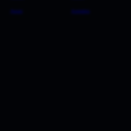
Awan
Azetabio