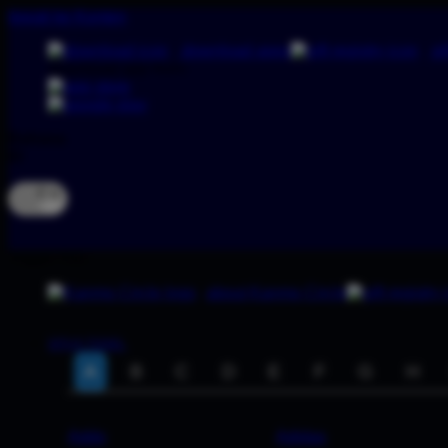
lewati ke Konten
download apps
gif
download app from:
Bahasa
ID
Toggle Nav
about Kanmo Circle
SITUS TOGEL
A
B
C
D
E
F
G
H
Addo
Adidas