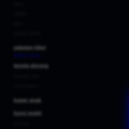
gaun
setelan
jaket
pakaian dalam
pakaian tidur
BANDAR TOGEL
kereta dorong
bayi baru lahir
usia 6 bulan+
koper anak
kursi mobil
0-13 Kg