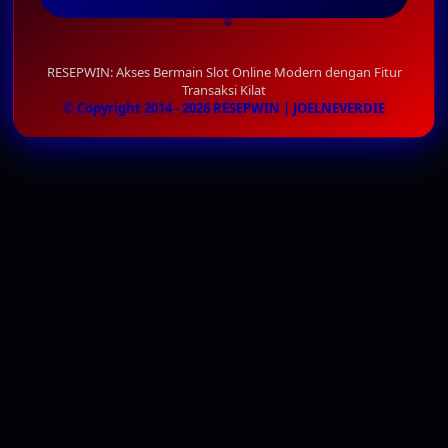
RESEPWIN: Akses Bermain Slot Online Modern dengan Fitur
Transaksi Kilat
© Copyright 2014 - 2026 RESEPWIN | JOELNEVERDIE