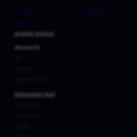
Asics
Aveeno
SITUS TOTO
produk terbaru
aksesoris
tas
kacamata
aksesoris rambut
kebutuhan bayi
pakaian tidur
set & terusan
piyama
bodysuits