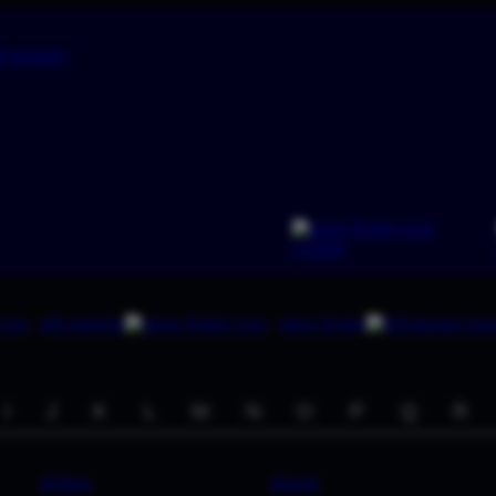
t registry
LOGIN
gift registry
store finder
I
J
K
L
M
N
O
P
Q
R
Airfree
Alamii