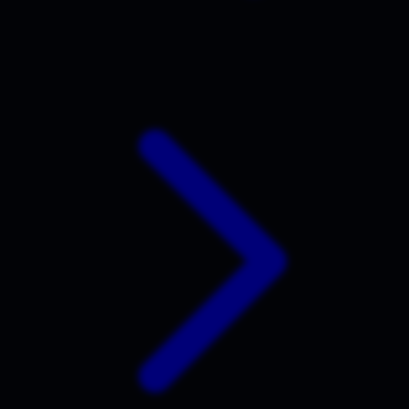
Twistshake
TY Toys
U
V
Veja
Vitaflow
Vtech
W
Waterland
Wellness
X