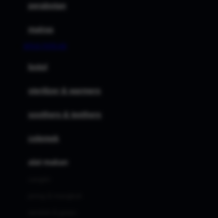
perabotan
Happy Tummy
Hauck
matras
Havaianas
SITUS TOTO 4D
Hegen
botol
Hot Wheels
sterilizer & warmers
Hybrid
I
soothers & teethers
Inlacta DHA
celemek
Interlac
alat makan
Ivenet
cangkir
J
piring & mangkuk
Jack N Jill
sendok & garpu