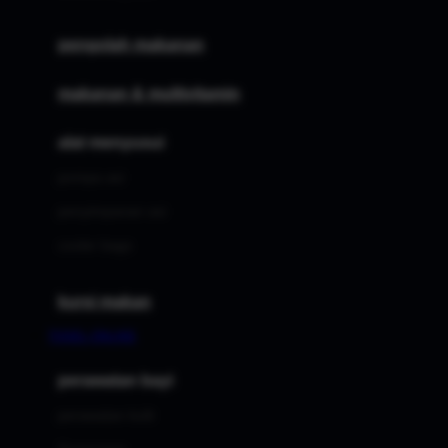
Joie
Joolz
pengolah makanan
Jujube
makanan & multivitamin
K
alat menyusui
Kiddycuts
pompa asi
Kumon
penyimpanan asi
L
cooler bags
Leapfrog
Leclerc
kursi makan
Lee Vierra
TOGEL ONLINE
Lillebaby
perawatan bayi
Little Bird Told Me
perawatan kulit
Little Miss Janis