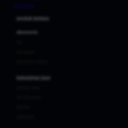
Awan
SITUS TOTO
Azetabio
produk terbaru
B
aksesoris
Baabaasheepz
tas
Babiators
kacamata
Baby Dove
aksesoris rambut
Baby Jogger
Baby Rovega
kebutuhan bayi
Babybee
pakaian tidur
Banana Boat
set & terusan
Banz
piyama
Barbie
bodysuits
Beaba