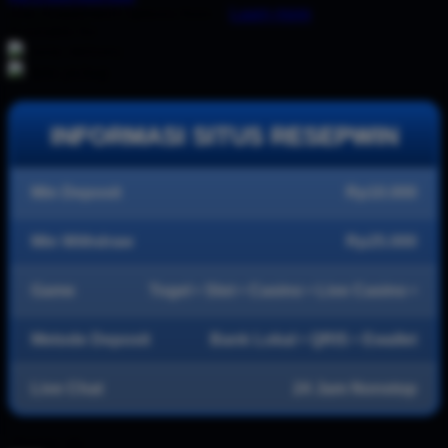
Use Installment Options from
.
Laarn more
Q
Available for :
home delivery
QV Baby
store pickup
R
INFORMASI SITUS RESEPWIN
Real Shades
Red Castle
Min Deposit
Rp10.000
Ribbon Madness
Min Withdraw
Rp25.000
S
Sebamed
Game
Togel • Slot • Casino • Live Casino •
Silver Cross
Metode Deposit
Bank Lokal • QRIS • Ewallet
Simply Idea
Skip Hop
Live Chat
24 Jam Nonstop
Spectra
choose qty