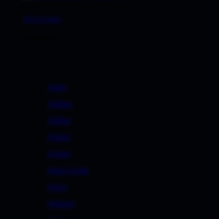
SITUS TOGEL
Brand A-Z
A
Addo
Adidas
Airfree
Alamii
Amara
Aqua Scale
Asics
Aveeno