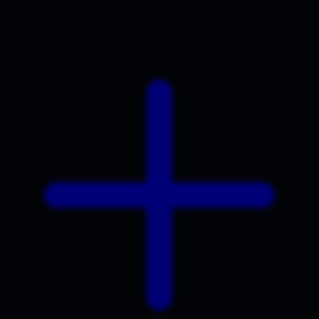
Xootz
Y
Yamatoya
Z
Zaxy
Zoggs
0-9
4Moms
59S