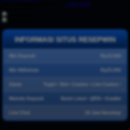
Use Installment Options from
.
Laarn more
Q
Available for :
home delivery
QV Baby
store pickup
R
INFORMASI SITUS RESEPWIN
Real Shades
Red Castle
Min Deposit
Rp10.000
Ribbon Madness
Min Withdraw
Rp25.000
S
Sebamed
Game
Togel • Slot • Casino • Live Casino •
Silver Cross
Metode Deposit
Bank Lokal • QRIS • Ewallet
Simply Idea
Skip Hop
Live Chat
24 Jam Nonstop
Spectra
choose qty