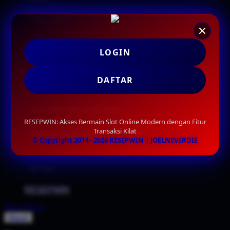
Moby
bak mandi
Momami
handuk
Mothercare
LOGIN
TOGEL LOGIN
Mustela
DAFTAR
My Buddy Tag
ayunan dan walker bayi
My K
alas bermain anak bayi
N
RESEPWIN: Akses Bermain Slot Online Modern dengan Fitur
Transaksi Kilat
mainan anak bayi
Naif
© Copyright 2014 - 2026 RESEPWIN | JOELNEVERDIE
mothercare toys
Nike
elc toys
Nordic Natural
RESEPWIN
Nuby
Akun Saya
Nuna
Masuk
Cari