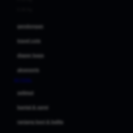
Felt So Sweet
0-36 Kg
Fisher Price
Flipper
gendongan
Friends Of Sally
travel cots
G
Gb
diaper bags
Geko
aksesoris
Graco
BO TOGEL
Gund
selimut
H
bantal & sprei
Habbie
Haenim
ranjang bayi & balita
Happy Horse