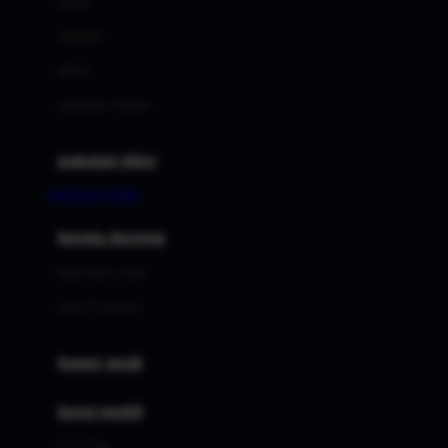
gaun
Dae Organics
setelan
Docare
jaket
Doona
pakaian dalam
Down To Earth
Drew
pakaian tidur
Dr. Brown's
BANDAR TOGEL
E
kereta dorong
ELC
bayi baru lahir
Ergobaby
usia 6 bulan+
Expert Care
koper anak
Ezyroller
kursi mobil
F
0-13 Kg