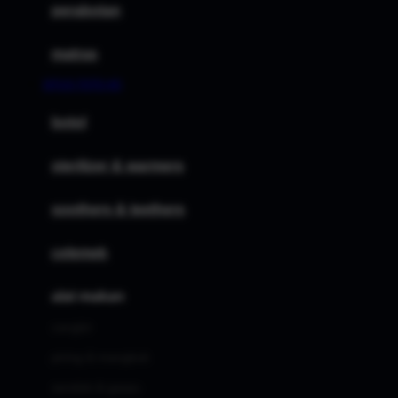
perabotan
Happy Tummy
Hauck
matras
Havaianas
SITUS TOTO 4D
Hegen
botol
Hot Wheels
sterilizer & warmers
Hybrid
I
soothers & teethers
Inlacta DHA
celemek
Interlac
alat makan
Ivenet
cangkir
J
piring & mangkuk
Jack N Jill
sendok & garpu