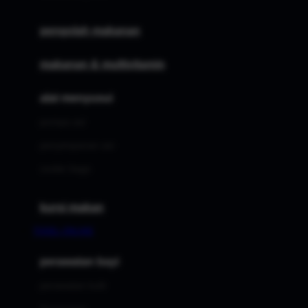
Joie
Joolz
pengolah makanan
Jujube
makanan & multivitamin
K
alat menyusui
Kiddycuts
pompa asi
Kumon
penyimpanan asi
L
cooler bags
Leapfrog
Leclerc
kursi makan
Lee Vierra
TOGEL ONLINE
Lillebaby
perawatan bayi
Little Bird Told Me
perawatan kulit
Little Miss Janis