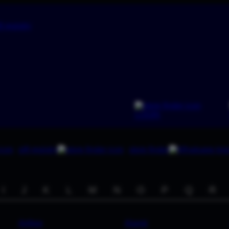
t registry
LOGIN
gift registry
store finder
I
J
K
L
M
N
O
P
Q
R
Airfree
Alamii