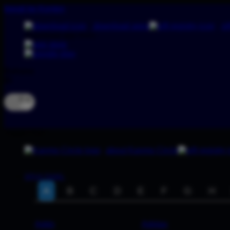
lewati ke Konten
download apps
gif
download app from:
Bahasa
ID
Toggle Nav
about Kanmo Circle
SITUS TOGEL
A
B
C
D
E
F
G
H
Addo
Adidas