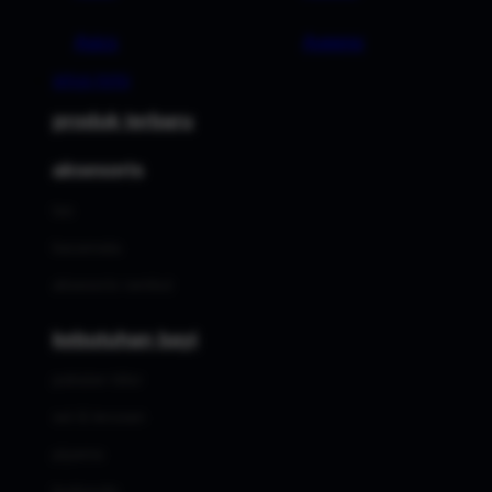
Asics
Aveeno
SITUS TOTO
produk terbaru
aksesoris
tas
kacamata
aksesoris rambut
kebutuhan bayi
pakaian tidur
set & terusan
piyama
bodysuits