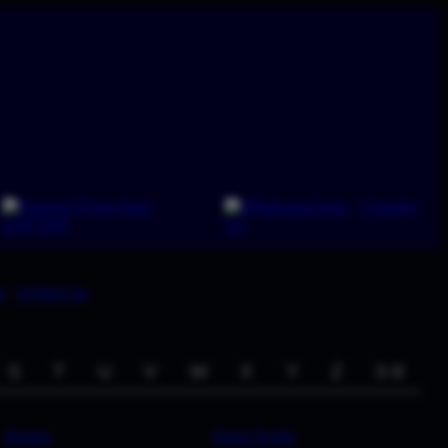
Contact
DAFTAR
Us
contact us
S
T
U
V
W
X
Y
Z
0-9
Amara
Aqua Scale