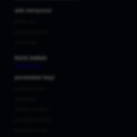
alat menyusui
pompa asi
penyimpanan asi
cooler bags
kursi makan
TOGEL ONLINE
perawatan bayi
perawatan kulit
Sunscreen
Shampo & Sabun
perawatan rambut
perawatan mulut