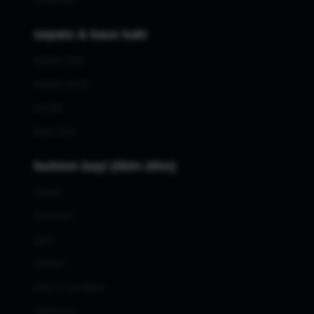
sepatu & kaus kaki
sepatu bayi
sepatu anak
sandal
kaus kaki
fashion bayi (0bln-3thn)
atasan
bawahan
gaun
setelan
jaket & kardigan
aksesoris