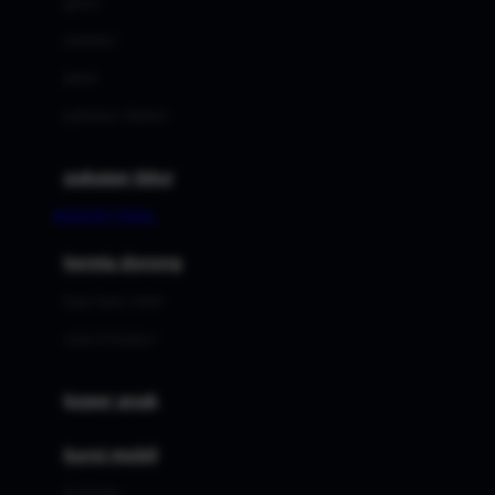
gaun
Dae Organics
setelan
Docare
jaket
Doona
pakaian dalam
Down To Earth
Drew
pakaian tidur
Dr. Brown's
BANDAR TOGEL
E
kereta dorong
ELC
bayi baru lahir
Ergobaby
usia 6 bulan+
Expert Care
koper anak
Ezyroller
kursi mobil
F
0-13 Kg