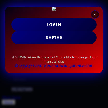
Moby
bak mandi
Momami
handuk
Mothercare
LOGIN
TOGEL LOGIN
Mustela
DAFTAR
My Buddy Tag
ayunan dan walker bayi
My K
alas bermain anak bayi
N
RESEPWIN: Akses Bermain Slot Online Modern dengan Fitur
Transaksi Kilat
mainan anak bayi
Naif
© Copyright 2014 - 2026 RESEPWIN | JOELNEVERDIE
mothercare toys
Nike
elc toys
Nordic Natural
RESEPWIN
Nuby
Akun Saya
Nuna
Masuk
Cari