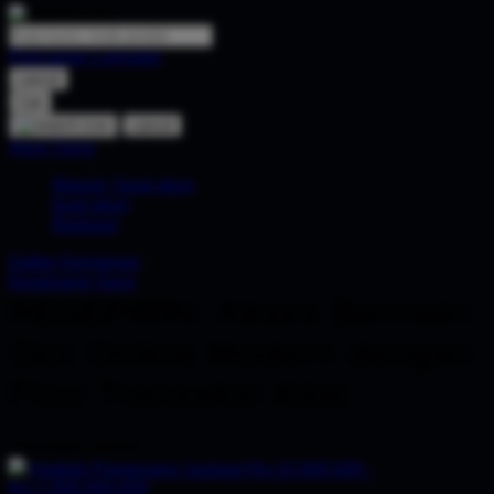
O
Oh Ma Grain
Pencarian Lanjutan
cancel
Okiedog
Cari
cancel
P
Akun Saya
Peachy
Masuk / buat akun
buat akun
Phil & Ted's
Bantuan
Philips Avent
Daftar Keinginan
Pigeon
Keranjang Saya
RESEPWIN: Akses Bermain
Playgro
Slot Online Modern dengan
Poled Global
Fitur Transaksi Kilat
Ponycycle
Puma
Serendah
10.000
Pureats
Hadiah Pemenang Jackpot
Rp.10.000.000
-
Rp.1.000.000.000