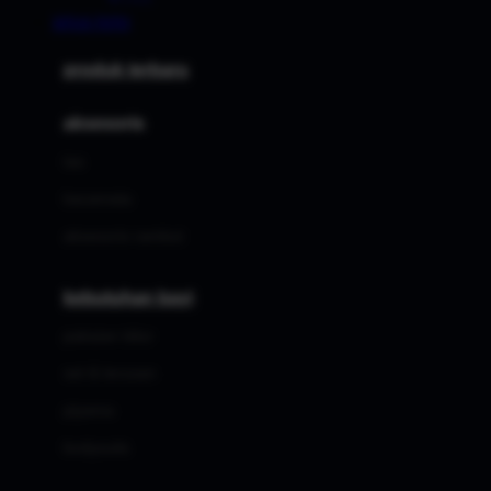
Awan
SITUS TOTO
Azetabio
produk terbaru
B
aksesoris
Baabaasheepz
tas
Babiators
kacamata
Baby Dove
aksesoris rambut
Baby Jogger
Baby Rovega
kebutuhan bayi
Babybee
pakaian tidur
Banana Boat
set & terusan
Banz
piyama
Barbie
bodysuits
Beaba