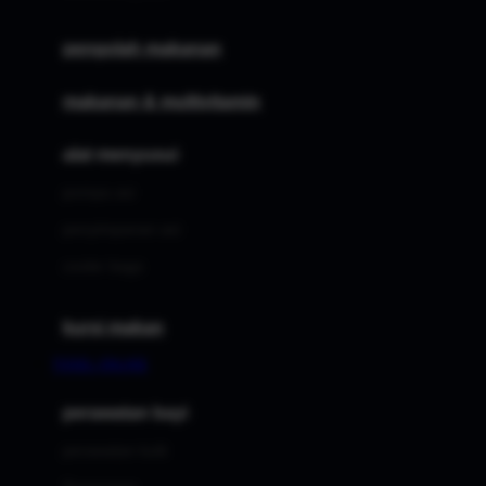
Joie
Joolz
pengolah makanan
Jujube
makanan & multivitamin
K
alat menyusui
Kiddycuts
pompa asi
Kumon
penyimpanan asi
L
cooler bags
Leapfrog
Leclerc
kursi makan
Lee Vierra
TOGEL ONLINE
Lillebaby
perawatan bayi
Little Bird Told Me
perawatan kulit
Little Miss Janis