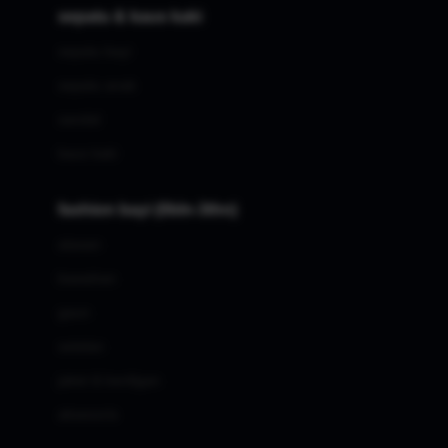
Beauty Barn
sepatu & kaus kaki
Bio Oil
sepatu bayi
Biolane
sepatu anak
Bite Fighters
sandal
Bizzi Growin
kaus kaki
Blackmores
fashion bayi (0bln-3thn)
Blooming Marvellous
atasan
Bonnels
bawahan
Bravado
gaun
Bruder
setelan
Brush Baby
jaket & kardigan
Buds Organics
aksesoris
Bugaboo