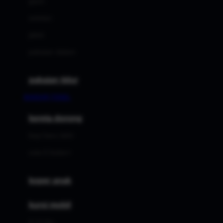
gaun
Dae Organics
setelan
Docare
jaket
Doona
pakaian dalam
Down To Earth
Drew
pakaian tidur
Dr. Brown's
BANDAR TOGEL
E
kereta dorong
ELC
bayi baru lahir
Ergobaby
usia 6 bulan+
Expert Care
koper anak
Ezyroller
kursi mobil
F
0-13 Kg