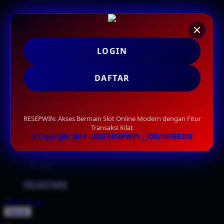
Moby
bak mandi
Momami
handuk
Mothercare
LOGIN
TOGEL LOGIN
Mustela
DAFTAR
My Buddy Tag
ayunan dan walker bayi
My K
alas bermain anak bayi
N
RESEPWIN: Akses Bermain Slot Online Modern dengan Fitur
Transaksi Kilat
mainan anak bayi
Naif
© Copyright 2014 - 2026 RESEPWIN | JOELNEVERDIE
mothercare toys
Nike
elc toys
Nordic Natural
RESEPWIN
Nuby
Akun Saya
Nuna
Masuk
Cari