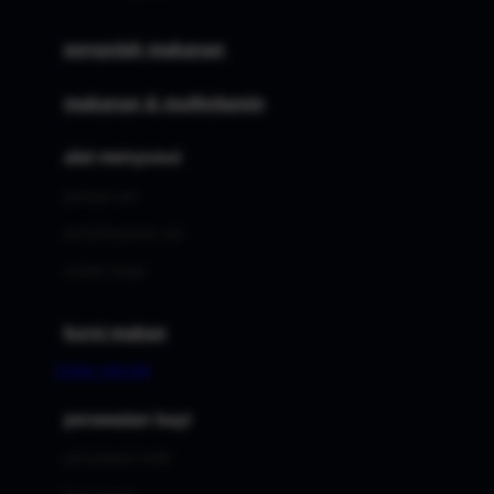
Joie
Joolz
pengolah makanan
Jujube
makanan & multivitamin
K
alat menyusui
Kiddycuts
pompa asi
Kumon
penyimpanan asi
L
cooler bags
Leapfrog
Leclerc
kursi makan
Lee Vierra
TOGEL ONLINE
Lillebaby
perawatan bayi
Little Bird Told Me
perawatan kulit
Little Miss Janis