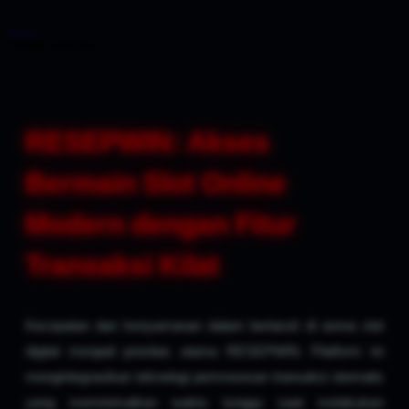
Share product:
RESEPWIN: Akses
Bermain Slot Online
Modern dengan Fitur
Transaksi Kilat
Kecepatan dan kenyamanan dalam bertaruh di arena slot
digital menjadi prioritas utama RESEPWIN. Platform ini
mengintegrasikan teknologi pemrosesan transaksi otomatis
yang meminimalkan waktu tunggu saat melakukan