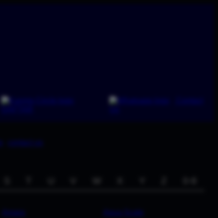
Contact
DAFTAR
Us
contact us
S
T
U
V
W
X
Y
Z
0-9
Amara
Aqua Scale