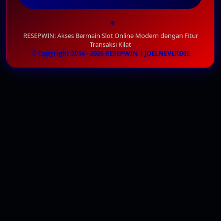
RESEPWIN: Akses Bermain Slot Online Modern dengan Fitur
Transaksi Kilat
© Copyright 2014 - 2026 RESEPWIN | JOELNEVERDIE