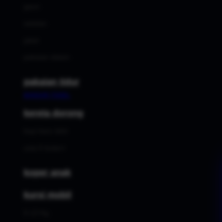
gaun
setelan
jaket
pakaian dalam
pakaian tidur
BANDAR TOGEL
kereta dorong
bayi baru lahir
usia 6 bulan+
koper anak
kursi mobil
0-13 Kg