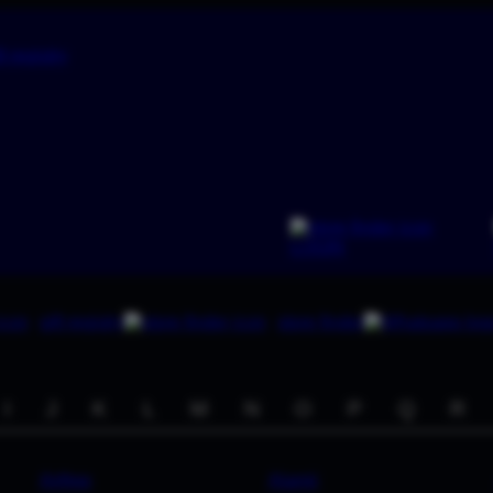
t registry
LOGIN
gift registry
store finder
I
J
K
L
M
N
O
P
Q
R
Airfree
Alamii