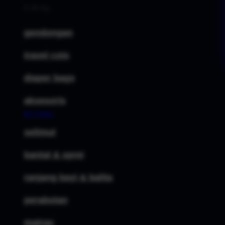
0-36 Kg
gendongan
travel cots
diaper bags
aksesoris
BO TOGEL
selimut
bantal & sprei
ranjang bayi & balita
perabotan
matras