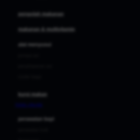
Joie
Joolz
pengolah makanan
Jujube
makanan & multivitamin
K
alat menyusui
Kiddycuts
pompa asi
Kumon
penyimpanan asi
L
cooler bags
Leapfrog
Leclerc
kursi makan
Lee Vierra
TOGEL ONLINE
Lillebaby
perawatan bayi
Little Bird Told Me
perawatan kulit
Little Miss Janis