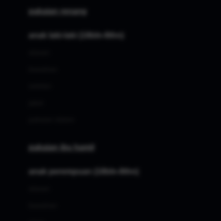
Buggygear
pakaian renang
Bumkins
anak laki-laki (18bln-8thn)
C
atasan
Cetaphil
bawahan
Chicco
setelan
Childlife
jaket
Clevamama
pakaian dalam
Cocolatte
Cottonseeds
pakaian ibu hamil
Cozy N Safe
anak perempuan (18bln-8thn)
Crane
atasan
Cybex
bawahan
D