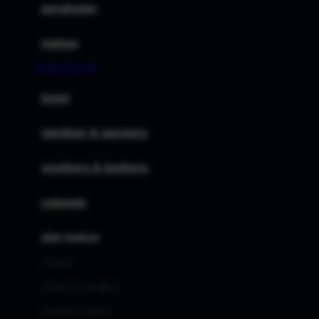
perabotan
Happy Tummy
Hauck
matras
Havaianas
SITUS TOTO 4D
Hegen
botol
Hot Wheels
sterilizer & warmers
Hybrid
I
soothers & teethers
Inlacta DHA
celemek
Interlac
alat makan
Ivenet
cangkir
J
piring & mangkuk
Jack N Jill
sendok & garpu