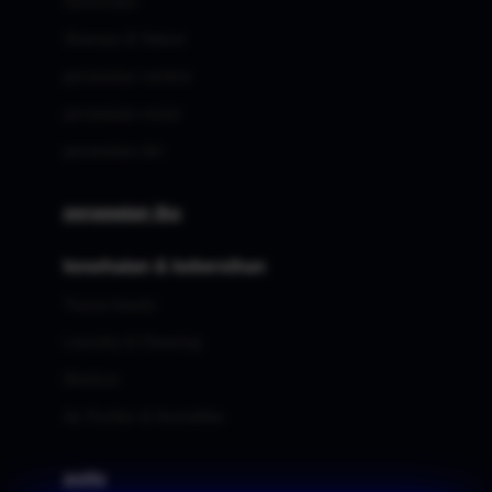
Sunscreen
London Taxi
Shampo & Sabun
Love To Dream
perawatan rambut
M
perawatan mulut
Magformers
perawatan diri
Mama's Choice
perawatan ibu
Mamas&Papas
Mamaway
kesehatan & kebersihan
Maxi Cosi
Tissue basah
Megabloks
Laundry & Cleaning
Micro
Medical
MiDeer
Air Purifier & Humidifier
Mimi & Lula
potty
Mini Monkey