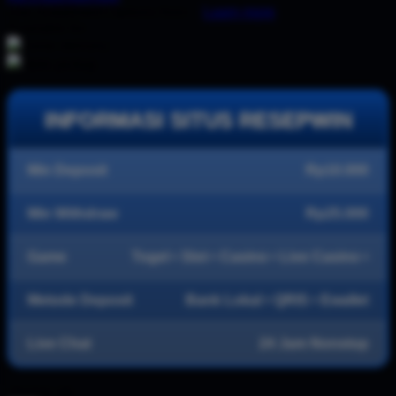
Use Installment Options from
.
Laarn more
Q
Available for :
home delivery
QV Baby
store pickup
R
INFORMASI SITUS RESEPWIN
Real Shades
Red Castle
Min Deposit
Rp10.000
Ribbon Madness
Min Withdraw
Rp25.000
S
Sebamed
Game
Togel • Slot • Casino • Live Casino •
Silver Cross
Metode Deposit
Bank Lokal • QRIS • Ewallet
Simply Idea
Skip Hop
Live Chat
24 Jam Nonstop
Spectra
choose qty