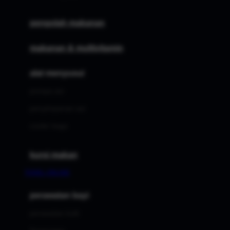
Joie
Joolz
pengolah makanan
Jujube
makanan & multivitamin
K
alat menyusui
Kiddycuts
pompa asi
Kumon
penyimpanan asi
L
cooler bags
Leapfrog
Leclerc
kursi makan
Lee Vierra
TOGEL ONLINE
Lillebaby
perawatan bayi
Little Bird Told Me
perawatan kulit
Little Miss Janis