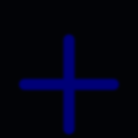
Xootz
Y
Yamatoya
Z
Zaxy
Zoggs
0-9
4Moms
59S