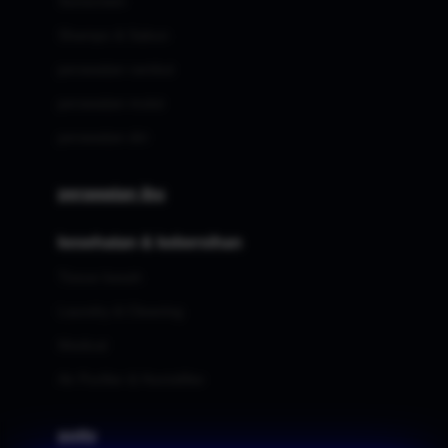
Sunscreen
London Taxi
Shampo & Sabun
Love To Dream
perawatan rambut
M
perawatan mulut
Magformers
perawatan diri
Mama's Choice
perawatan ibu
Mamas&Papas
Mamaway
kesehatan & kebersihan
Maxi Cosi
Tissue basah
Megabloks
Laundry & Cleaning
Micro
Medical
MiDeer
Air Purifier & Humidifier
Mimi & Lula
potty
Mini Monkey