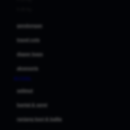
Felt So Sweet
0-36 Kg
Fisher Price
Flipper
gendongan
Friends Of Sally
travel cots
G
Gb
diaper bags
Geko
aksesoris
Graco
BO TOGEL
Gund
selimut
H
bantal & sprei
Habbie
Haenim
ranjang bayi & balita
Happy Horse