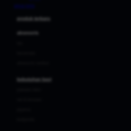
Awan
SITUS TOTO
Azetabio
produk terbaru
B
aksesoris
Baabaasheepz
tas
Babiators
kacamata
Baby Dove
aksesoris rambut
Baby Jogger
Baby Rovega
kebutuhan bayi
Babybee
pakaian tidur
Banana Boat
set & terusan
Banz
piyama
Barbie
bodysuits
Beaba