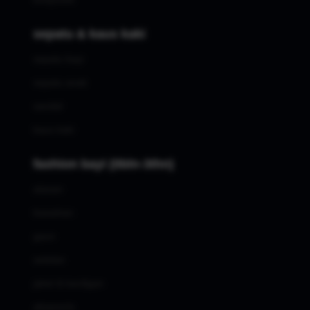
sepatu & kaus kaki
sepatu bayi
sepatu anak
sandal
kaus kaki
fashion bayi (0bln-3thn)
atasan
bawahan
gaun
setelan
jaket & kardigan
aksesoris