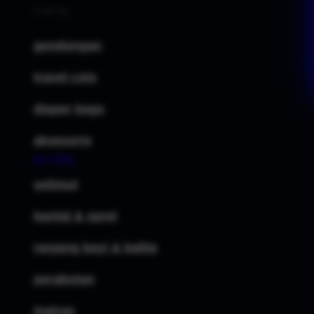
0-36 Kg
gendongan
travel cots
diaper bags
aksesoris
BO TOGEL
selimut
bantal & sprei
ranjang bayi & balita
perabotan
matras