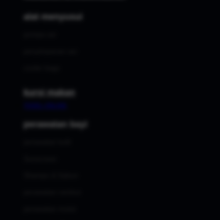
alat menyusui
pompa asi
penyimpanan asi
cooler bags
kursi makan
TOGEL ONLINE
perawatan bayi
perawatan kulit
Sunscreen
Shampo & Sabun
perawatan rambut
perawatan mulut