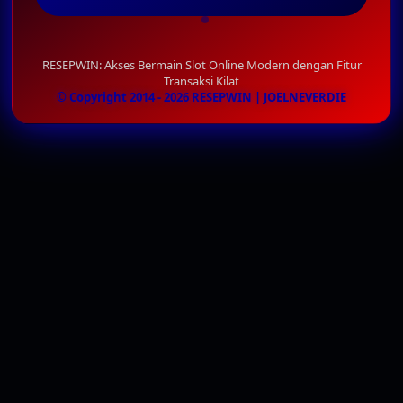
RESEPWIN: Akses Bermain Slot Online Modern dengan Fitur
Transaksi Kilat
© Copyright 2014 - 2026 RESEPWIN | JOELNEVERDIE