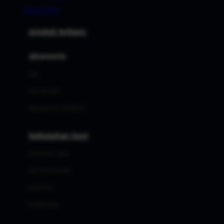
Awan
SITUS TOTO
Azetabio
produk terbaru
B
aksesoris
Baabaasheepz
tas
Babiators
kacamata
Baby Dove
aksesoris rambut
Baby Jogger
Baby Rovega
kebutuhan bayi
Babybee
pakaian tidur
Banana Boat
set & terusan
Banz
piyama
Barbie
bodysuits
Beaba