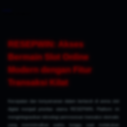
Share product:
RESEPWIN: Akses
Bermain Slot Online
Modern dengan Fitur
Transaksi Kilat
Kecepatan dan kenyamanan dalam bertaruh di arena slot
digital menjadi prioritas utama RESEPWIN. Platform ini
mengintegrasikan teknologi pemrosesan transaksi otomatis
yang meminimalkan waktu tunggu saat melakukan