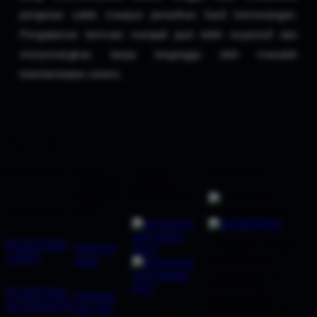
pengisian saldo maupun penarikan hasil kemenangan.
Pengalaman bermain menjadi jauh lebih responsif dan
menyenangkan tanpa terganggu oleh masalah
keterlambatan sistem.
Back to top
RESEPWIN
butuh
unduh
we accept
bantuan?
aplikasi
hubungi
RESEPWIN
kami
RESEPWIN
RESEPWIN
Direktorat Jenderal
hubungi
LOGIN
Perlindungan
kami
Konsumen dan
Tertib Niaga
RESEPWIN
bantuan
Kementerian
ALTERNATIF
dan faq
Perdagangan RI
ikuti kami di