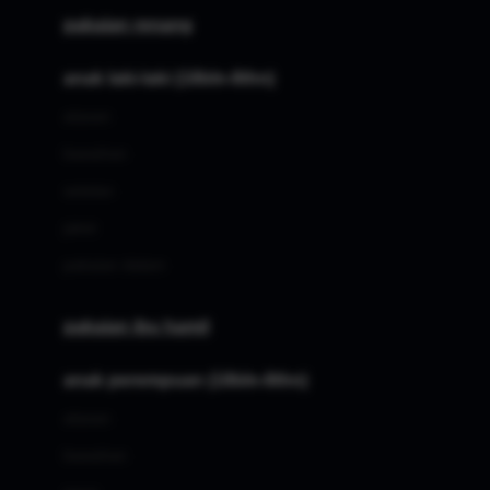
Buggygear
pakaian renang
Bumkins
anak laki-laki (18bln-8thn)
C
atasan
Cetaphil
bawahan
Chicco
setelan
Childlife
jaket
Clevamama
pakaian dalam
Cocolatte
Cottonseeds
pakaian ibu hamil
Cozy N Safe
anak perempuan (18bln-8thn)
Crane
atasan
Cybex
bawahan
D