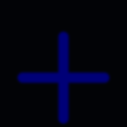
Xootz
Y
Yamatoya
Z
Zaxy
Zoggs
0-9
4Moms
59S