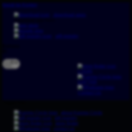
lewati ke Konten
download apps
download app from:
gift registry
Bahasa
ID
LOGIN
DAFTAR
Contact Us
Toggle Nav
about Kanmo Circle
gift registry
store finder
contact us