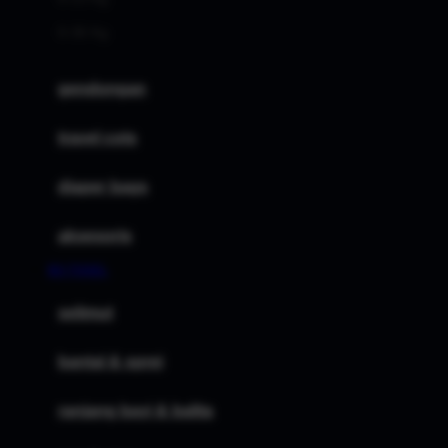
Felt So Sweet
0-36 Kg
Fisher Price
Flipper
gendongan
Friends Of Sally
travel cots
G
Gb
diaper bags
Geko
aksesoris
Graco
BO TOGEL
Gund
selimut
H
bantal & sprei
Habbie
Haenim
ranjang bayi & balita
Happy Horse