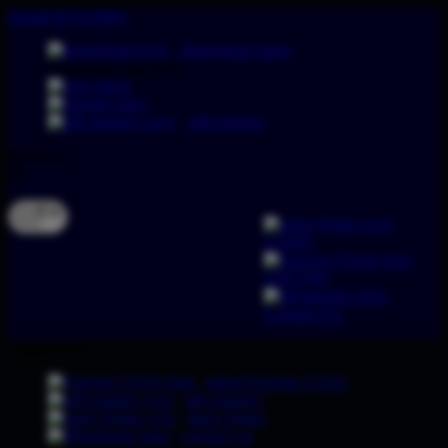
lewati ke Konten
download apps
download app from:
gift registry
Bahasa
ID
LOGIN
DAFTAR
Contact Us
Toggle Nav
about Kanmo Circle
gift registry
store finder
contact us