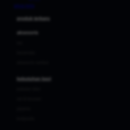
Awan
SITUS TOTO
Azetabio
produk terbaru
B
aksesoris
Baabaasheepz
tas
Babiators
kacamata
Baby Dove
aksesoris rambut
Baby Jogger
Baby Rovega
kebutuhan bayi
Babybee
pakaian tidur
Banana Boat
set & terusan
Banz
piyama
Barbie
bodysuits
Beaba