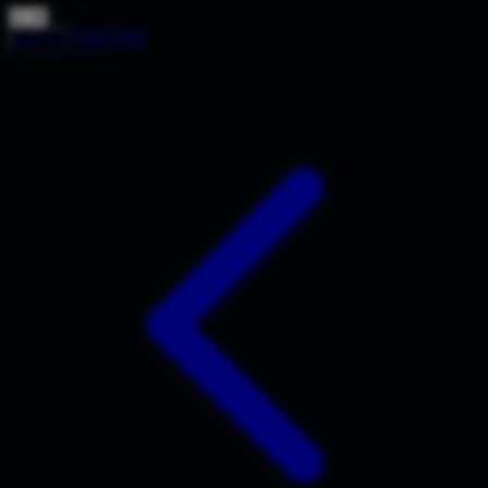
Squishmallows
DAFTAR
LOGIN
Starbooks
Share product:
Stick-O
Stokke
Sudocrem
Sumimo
Sunnylife
Sun-Staches
Swimava
T
Tommee Tippee
Trunki
Tutti Bambini