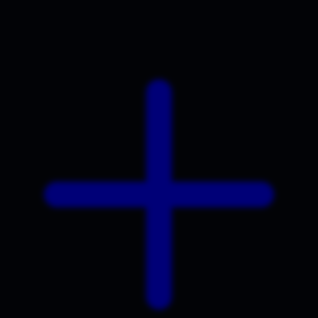
Xootz
Y
Yamatoya
Z
Zaxy
Zoggs
0-9
4Moms
59S