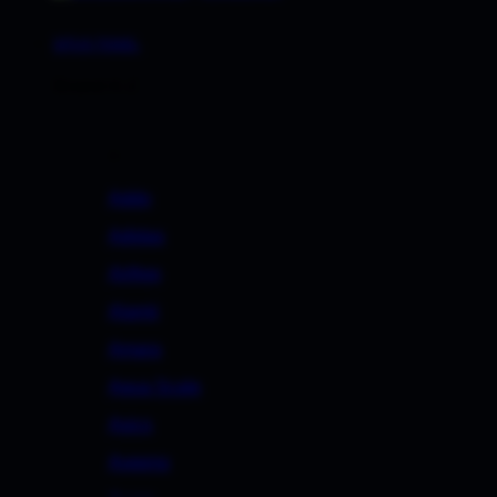
SITUS TOGEL
Brand A-Z
A
Addo
Adidas
Airfree
Alamii
Amara
Aqua Scale
Asics
Aveeno