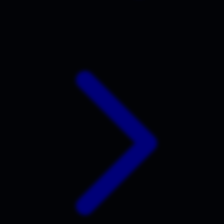
Twistshake
TY Toys
U
V
Veja
Vitaflow
Vtech
W
Waterland
Wellness
X