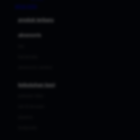
Awan
SITUS TOTO
Azetabio
produk terbaru
B
aksesoris
Baabaasheepz
tas
Babiators
kacamata
Baby Dove
aksesoris rambut
Baby Jogger
Baby Rovega
kebutuhan bayi
Babybee
pakaian tidur
Banana Boat
set & terusan
Banz
piyama
Barbie
bodysuits
Beaba