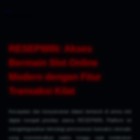
Share product:
RESEPWIN: Akses
Bermain Slot Online
Modern dengan Fitur
Transaksi Kilat
Kecepatan dan kenyamanan dalam bertaruh di arena slot
digital menjadi prioritas utama RESEPWIN. Platform ini
mengintegrasikan teknologi pemrosesan transaksi otomatis
yang meminimalkan waktu tunggu saat melakukan