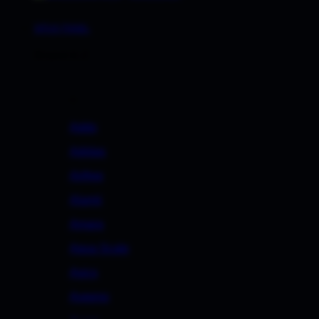
SITUS TOGEL
Brand A-Z
A
Addo
Adidas
Airfree
Alamii
Amara
Aqua Scale
Asics
Aveeno