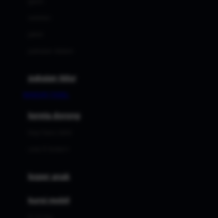
gaun
Dae Organics
setelan
Docare
jaket
Doona
pakaian dalam
Down To Earth
Drew
pakaian tidur
Dr. Brown's
BANDAR TOGEL
E
kereta dorong
ELC
bayi baru lahir
Ergobaby
usia 6 bulan+
Expert Care
koper anak
Ezyroller
kursi mobil
F
0-13 Kg