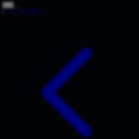
Squishmallows
DAFTAR
LOGIN
Starbooks
Share product:
Stick-O
Stokke
Sudocrem
Sumimo
Sunnylife
Sun-Staches
Swimava
T
Tommee Tippee
Trunki
Tutti Bambini