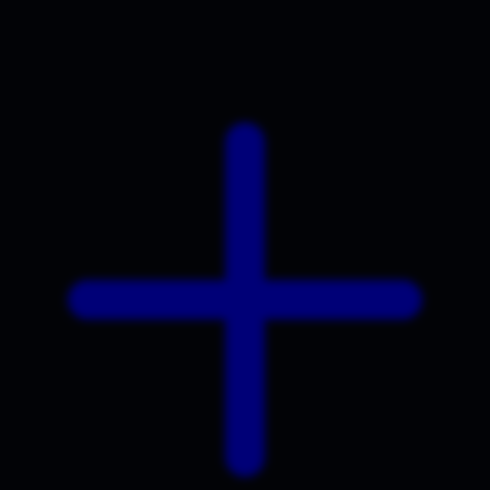
Xootz
Y
Yamatoya
Z
Zaxy
Zoggs
0-9
4Moms
59S