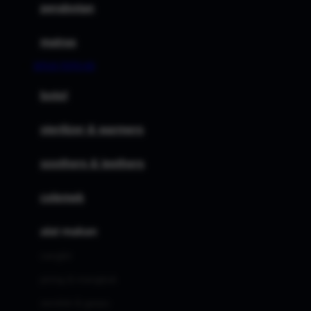
perabotan
Happy Tummy
Hauck
matras
Havaianas
SITUS TOTO 4D
Hegen
botol
Hot Wheels
sterilizer & warmers
Hybrid
I
soothers & teethers
Inlacta DHA
celemek
Interlac
alat makan
Ivenet
cangkir
J
piring & mangkuk
Jack N Jill
sendok & garpu