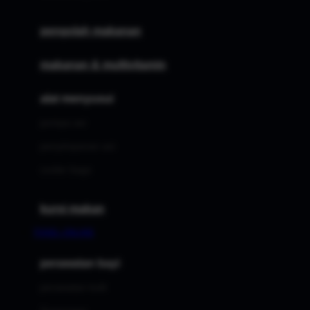
Joie
Joolz
pengolah makanan
Jujube
makanan & multivitamin
K
alat menyusui
Kiddycuts
pompa asi
Kumon
penyimpanan asi
L
cooler bags
Leapfrog
Leclerc
kursi makan
Lee Vierra
TOGEL ONLINE
Lillebaby
perawatan bayi
Little Bird Told Me
perawatan kulit
Little Miss Janis