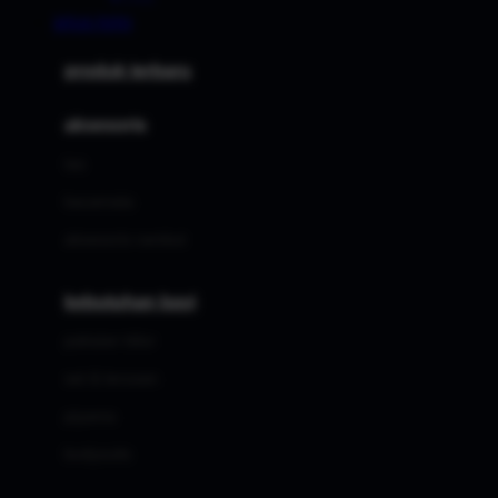
Awan
SITUS TOTO
Azetabio
produk terbaru
B
aksesoris
Baabaasheepz
tas
Babiators
kacamata
Baby Dove
aksesoris rambut
Baby Jogger
Baby Rovega
kebutuhan bayi
Babybee
pakaian tidur
Banana Boat
set & terusan
Banz
piyama
Barbie
bodysuits
Beaba