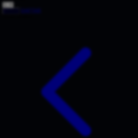
Squishmallows
DAFTAR
LOGIN
Starbooks
Share product:
Stick-O
Stokke
Sudocrem
Sumimo
Sunnylife
Sun-Staches
Swimava
T
Tommee Tippee
Trunki
Tutti Bambini