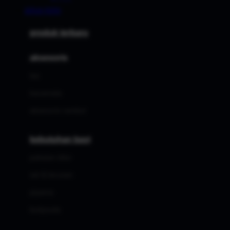
Awan
SITUS TOTO
Azetabio
produk terbaru
B
aksesoris
Baabaasheepz
tas
Babiators
kacamata
Baby Dove
aksesoris rambut
Baby Jogger
Baby Rovega
kebutuhan bayi
Babybee
pakaian tidur
Banana Boat
set & terusan
Banz
piyama
Barbie
bodysuits
Beaba