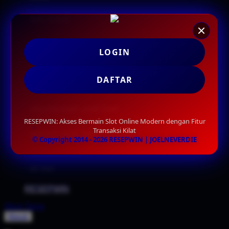
Moby
bak mandi
Momami
handuk
Mothercare
LOGIN
TOGEL LOGIN
Mustela
DAFTAR
My Buddy Tag
ayunan dan walker bayi
My K
alas bermain anak bayi
N
RESEPWIN: Akses Bermain Slot Online Modern dengan Fitur
Transaksi Kilat
mainan anak bayi
Naif
© Copyright 2014 - 2026 RESEPWIN | JOELNEVERDIE
mothercare toys
Nike
elc toys
Nordic Natural
RESEPWIN
Nuby
Akun Saya
Nuna
Masuk
Cari