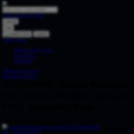
O
Oh Ma Grain
Pencarian Lanjutan
cancel
Okiedog
Cari
cancel
P
Akun Saya
Peachy
Masuk / buat akun
buat akun
Phil & Ted's
Bantuan
Philips Avent
Daftar Keinginan
Pigeon
Keranjang Saya
RESEPWIN: Akses Bermain
Playgro
Slot Online Modern dengan
Poled Global
Fitur Transaksi Kilat
Ponycycle
Puma
Serendah
10.000
Pureats
Hadiah Pemenang Jackpot
Rp.10.000.000
-
Rp.1.000.000.000