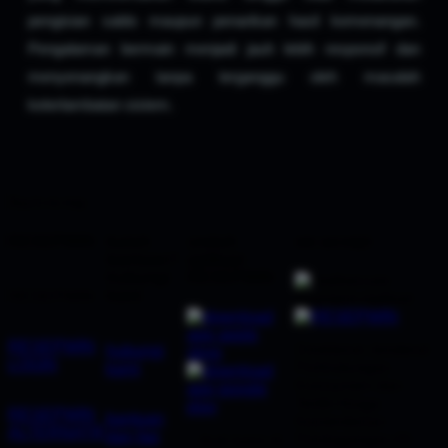
pengisian saldo maupun penarikan hasil kemenangan.
Pengalaman bermain menjadi jauh lebih responsif dan
menyenangkan tanpa terganggu oleh masalah
keterlambatan sistem.
Back to top
RESEPWIN
butuh
unduh
we accept
bantuan?
aplikasi
hubungi
RESEPWIN
kami
RESEPWIN
RESEPWIN
Direktorat Jenderal
hubungi
LOGIN
Perlindungan
kami
Konsumen dan
Tertib Niaga
RESEPWIN
bantuan
Kementerian
ALTERNATIF
dan faq
Perdagangan RI
ikuti kami di