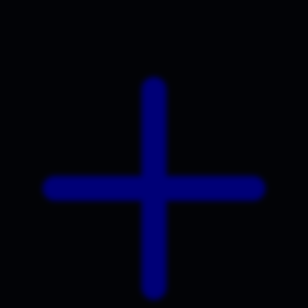
Xootz
Y
Yamatoya
Z
Zaxy
Zoggs
0-9
4Moms
59S