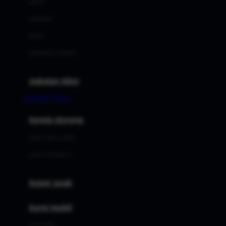
gaun
Dae Organics
setelan
Docare
jaket
Doona
pakaian dalam
Down To Earth
Drew
pakaian tidur
Dr. Brown's
BANDAR TOGEL
E
kereta dorong
ELC
bayi baru lahir
Ergobaby
usia 6 bulan+
Expert Care
koper anak
Ezyroller
kursi mobil
F
0-13 Kg