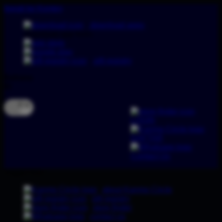
lewati ke Konten
download apps
download app from:
gift registry
Bahasa
ID
LOGIN
DAFTAR
Contact Us
Toggle Nav
about Kanmo Circle
gift registry
store finder
contact us