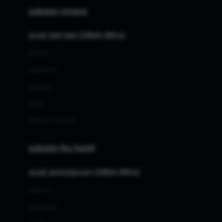
Buggygear
pakaian renang
Bumkins
anak laki-laki (18bln-8thn)
C
atasan
Cetaphil
bawahan
Chicco
setelan
Childlife
jaket
Clevamama
pakaian dalam
Cocolatte
Cottonseeds
pakaian ibu hamil
Cozy N Safe
anak perempuan (18bln-8thn)
Crane
atasan
Cybex
bawahan
D