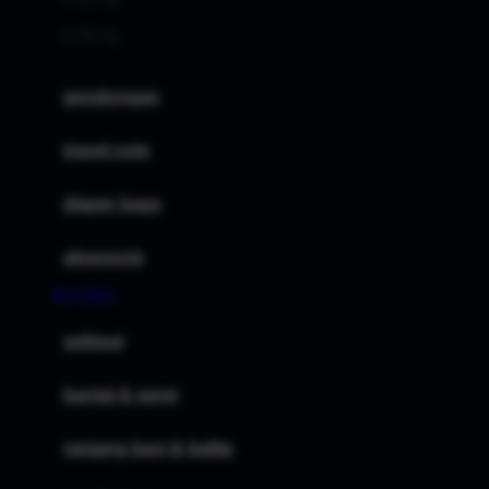
Felt So Sweet
0-36 Kg
Fisher Price
Flipper
gendongan
Friends Of Sally
travel cots
G
Gb
diaper bags
Geko
aksesoris
Graco
BO TOGEL
Gund
selimut
H
bantal & sprei
Habbie
Haenim
ranjang bayi & balita
Happy Horse