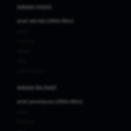
Buggygear
pakaian renang
Bumkins
anak laki-laki (18bln-8thn)
C
atasan
Cetaphil
bawahan
Chicco
setelan
Childlife
jaket
Clevamama
pakaian dalam
Cocolatte
Cottonseeds
pakaian ibu hamil
Cozy N Safe
anak perempuan (18bln-8thn)
Crane
atasan
Cybex
bawahan
D