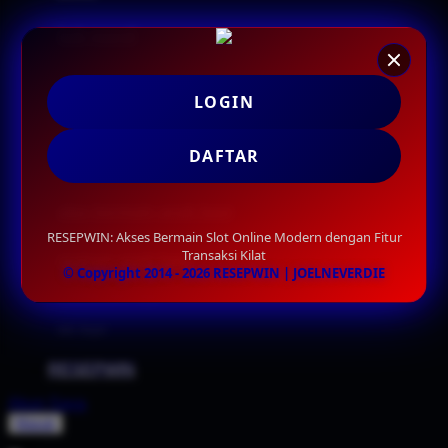
Moby
bak mandi
Momami
handuk
Mothercare
LOGIN
TOGEL LOGIN
Mustela
DAFTAR
My Buddy Tag
ayunan dan walker bayi
My K
alas bermain anak bayi
N
RESEPWIN: Akses Bermain Slot Online Modern dengan Fitur
Transaksi Kilat
mainan anak bayi
Naif
© Copyright 2014 - 2026 RESEPWIN | JOELNEVERDIE
mothercare toys
Nike
elc toys
Nordic Natural
RESEPWIN
Nuby
Akun Saya
Nuna
Masuk
Cari