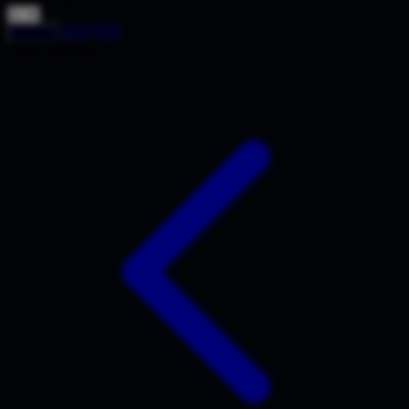
Squishmallows
DAFTAR
LOGIN
Starbooks
Share product:
Stick-O
Stokke
Sudocrem
Sumimo
Sunnylife
Sun-Staches
Swimava
T
Tommee Tippee
Trunki
Tutti Bambini