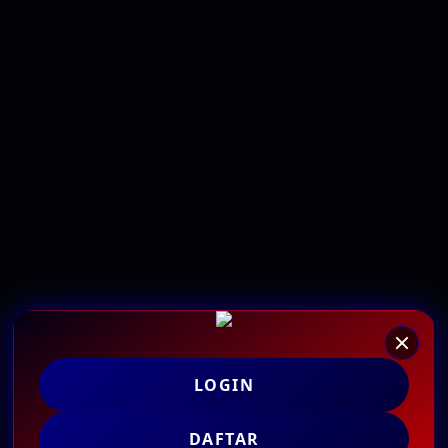
LOGIN
DAFTAR