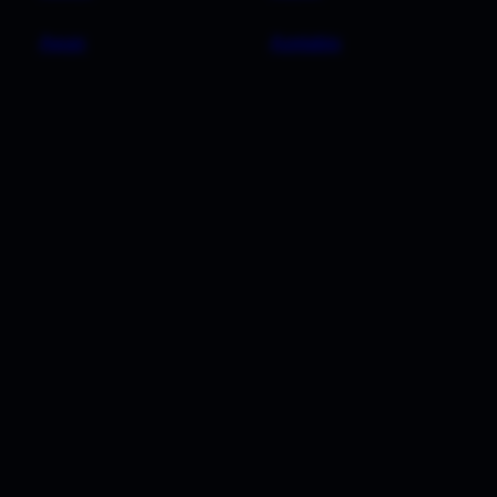
Awan
Azetabio