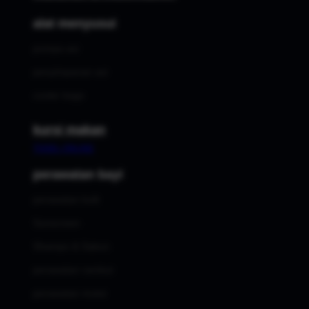
alat menyusui
pompa asi
penyimpanan asi
cooler bags
kursi makan
TOGEL ONLINE
perawatan bayi
perawatan kulit
Sunscreen
Shampo & Sabun
perawatan rambut
perawatan mulut