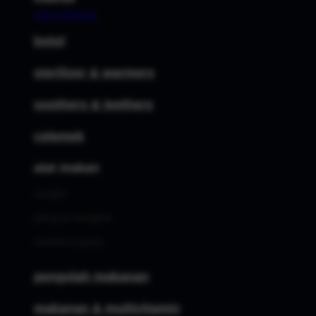
SITUS TOTO 4D
botol
sterilizer & warmers
soothers & teethers
celemek
alat makan
cangkir
piring & mangkuk
sendok & garpu
pengolah makanan
makanan & multivitamin