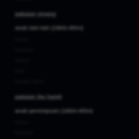
pakaian renang
anak laki-laki (18bln-8thn)
atasan
bawahan
setelan
jaket
pakaian dalam
pakaian ibu hamil
anak perempuan (18bln-8thn)
atasan
bawahan