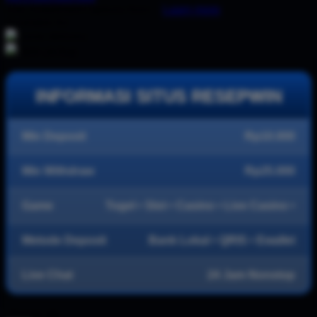
Use Installment Options from
.
Laarn more
Q
Available for :
home delivery
QV Baby
store pickup
R
INFORMASI SITUS RESEPWIN
Real Shades
Red Castle
Min Deposit
Rp10.000
Ribbon Madness
Min Withdraw
Rp25.000
S
Sebamed
Game
Togel • Slot • Casino • Live Casino •
Silver Cross
Metode Deposit
Bank Lokal • QRIS • Ewallet
Simply Idea
Skip Hop
Live Chat
24 Jam Nonstop
Spectra
choose qty