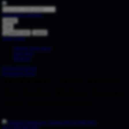
O
Oh Ma Grain
Pencarian Lanjutan
cancel
Okiedog
Cari
cancel
P
Akun Saya
Peachy
Masuk / buat akun
buat akun
Phil & Ted's
Bantuan
Philips Avent
Daftar Keinginan
Pigeon
Keranjang Saya
RESEPWIN: Akses Bermain
Playgro
Slot Online Modern dengan
Poled Global
Fitur Transaksi Kilat
Ponycycle
Puma
Serendah
10.000
Pureats
Hadiah Pemenang Jackpot
Rp.10.000.000
-
Rp.1.000.000.000