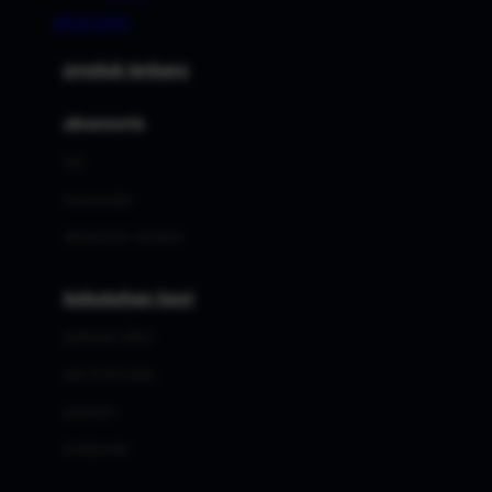
Awan
SITUS TOTO
Azetabio
produk terbaru
B
aksesoris
Baabaasheepz
tas
Babiators
kacamata
Baby Dove
aksesoris rambut
Baby Jogger
Baby Rovega
kebutuhan bayi
Babybee
pakaian tidur
Banana Boat
set & terusan
Banz
piyama
Barbie
bodysuits
Beaba