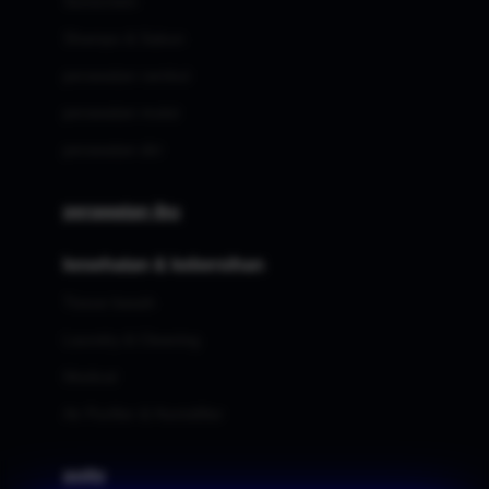
Sunscreen
London Taxi
Shampo & Sabun
Love To Dream
perawatan rambut
M
perawatan mulut
Magformers
perawatan diri
Mama's Choice
perawatan ibu
Mamas&Papas
Mamaway
kesehatan & kebersihan
Maxi Cosi
Tissue basah
Megabloks
Laundry & Cleaning
Micro
Medical
MiDeer
Air Purifier & Humidifier
Mimi & Lula
potty
Mini Monkey