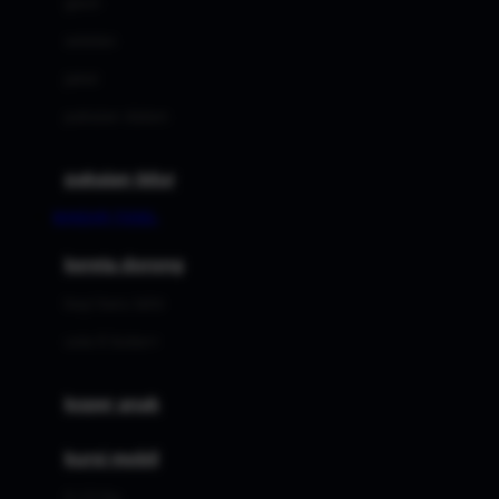
gaun
Dae Organics
setelan
Docare
jaket
Doona
pakaian dalam
Down To Earth
Drew
pakaian tidur
Dr. Brown's
BANDAR TOGEL
E
kereta dorong
ELC
bayi baru lahir
Ergobaby
usia 6 bulan+
Expert Care
koper anak
Ezyroller
kursi mobil
F
0-13 Kg