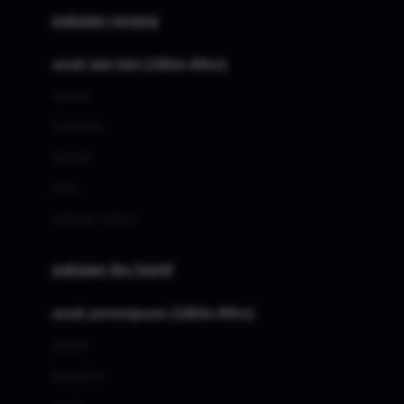
Buggygear
pakaian renang
Bumkins
anak laki-laki (18bln-8thn)
C
atasan
Cetaphil
bawahan
Chicco
setelan
Childlife
jaket
Clevamama
pakaian dalam
Cocolatte
Cottonseeds
pakaian ibu hamil
Cozy N Safe
anak perempuan (18bln-8thn)
Crane
atasan
Cybex
bawahan
D