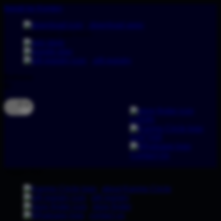
lewati ke Konten
download apps
download app from:
gift registry
Bahasa
ID
LOGIN
DAFTAR
Contact Us
Toggle Nav
about Kanmo Circle
gift registry
store finder
contact us