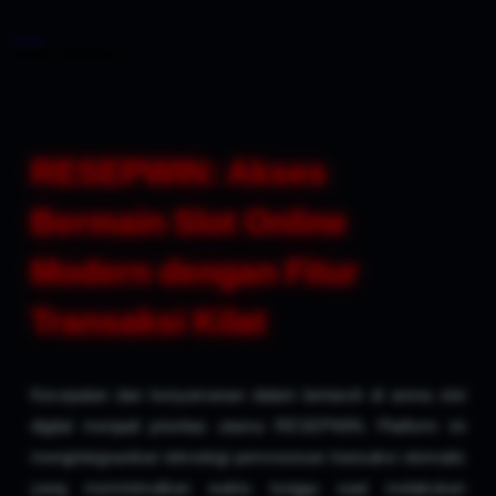
Share product:
RESEPWIN: Akses
Bermain Slot Online
Modern dengan Fitur
Transaksi Kilat
Kecepatan dan kenyamanan dalam bertaruh di arena slot
digital menjadi prioritas utama RESEPWIN. Platform ini
mengintegrasikan teknologi pemrosesan transaksi otomatis
yang meminimalkan waktu tunggu saat melakukan