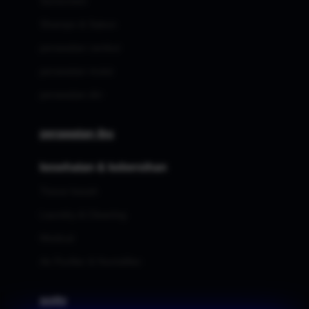
Sunscreen
London Taxi
Shampo & Sabun
Love To Dream
perawatan rambut
M
perawatan mulut
Magformers
perawatan diri
Mama's Choice
perawatan ibu
Mamas&Papas
Mamaway
kesehatan & kebersihan
Maxi Cosi
Tissue basah
Megabloks
Laundry & Cleaning
Micro
Medical
MiDeer
Air Purifier & Humidifier
Mimi & Lula
potty
Mini Monkey