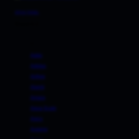
SITUS TOGEL
Brand A-Z
A
Addo
Adidas
Airfree
Alamii
Amara
Aqua Scale
Asics
Aveeno