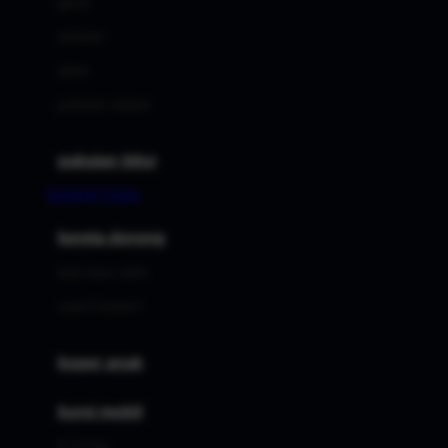
gaun
Dae Organics
setelan
Docare
jaket
Doona
pakaian dalam
Down To Earth
Drew
pakaian tidur
Dr. Brown's
BANDAR TOGEL
E
kereta dorong
ELC
bayi baru lahir
Ergobaby
usia 6 bulan+
Expert Care
koper anak
Ezyroller
kursi mobil
F
0-13 Kg