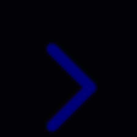
Twistshake
TY Toys
U
V
Veja
Vitaflow
Vtech
W
Waterland
Wellness
X