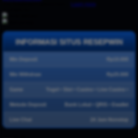
Use Installment Options from
.
Laarn more
Q
Available for :
home delivery
QV Baby
store pickup
R
INFORMASI SITUS RESEPWIN
Real Shades
Red Castle
Min Deposit
Rp10.000
Ribbon Madness
Min Withdraw
Rp25.000
S
Sebamed
Game
Togel • Slot • Casino • Live Casino •
Silver Cross
Metode Deposit
Bank Lokal • QRIS • Ewallet
Simply Idea
Skip Hop
Live Chat
24 Jam Nonstop
Spectra
choose qty