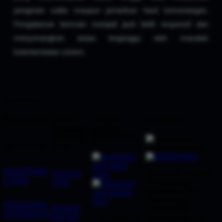
pengisian saldo maupun penarikan hasil kemenangan.
Pengalaman bermain menjadi jauh lebih responsif dan
menyenangkan tanpa terganggu oleh masalah
keterlambatan sistem.
Back to top
RESEPWIN
butuh
unduh
we accept
bantuan?
aplikasi
hubungi
RESEPWIN
kami
RESEPWIN
RESEPWIN
Direktorat Jenderal
hubungi
LOGIN
Perlindungan
kami
Konsumen dan
Tertib Niaga
RESEPWIN
bantuan
Kementerian
ALTERNATIF
dan faq
Perdagangan RI
ikuti kami di