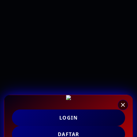
LOGIN
DAFTAR