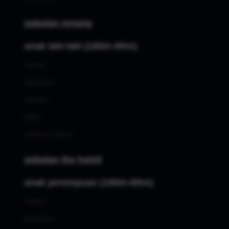
pakaian renang
anak laki-laki (18bln-8thn)
atasan
bawahan
setelan
jaket
pakaian dalam
pakaian ibu hamil
anak perempuan (18bln-8thn)
atasan
bawahan