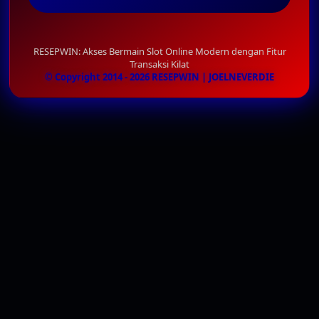
RESEPWIN: Akses Bermain Slot Online Modern dengan Fitur
Transaksi Kilat
© Copyright 2014 - 2026 RESEPWIN | JOELNEVERDIE