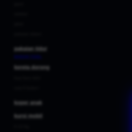
gaun
setelan
jaket
pakaian dalam
pakaian tidur
BANDAR TOGEL
kereta dorong
bayi baru lahir
usia 6 bulan+
koper anak
kursi mobil
0-13 Kg