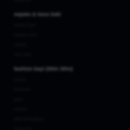
sepatu & kaus kaki
sepatu bayi
sepatu anak
sandal
kaus kaki
fashion bayi (0bln-3thn)
atasan
bawahan
gaun
setelan
jaket & kardigan
aksesoris