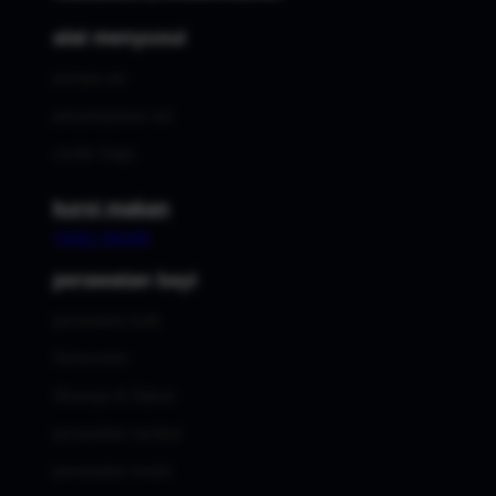
alat menyusui
pompa asi
penyimpanan asi
cooler bags
kursi makan
TOGEL ONLINE
perawatan bayi
perawatan kulit
Sunscreen
Shampo & Sabun
perawatan rambut
perawatan mulut