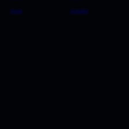
Awan
Azetabio