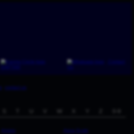
Contact
DAFTAR
Us
contact us
S
T
U
V
W
X
Y
Z
0-9
Amara
Aqua Scale