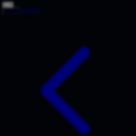
Squishmallows
DAFTAR
LOGIN
Starbooks
Share product:
Stick-O
Stokke
Sudocrem
Sumimo
Sunnylife
Sun-Staches
Swimava
T
Tommee Tippee
Trunki
Tutti Bambini