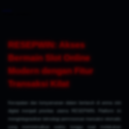
Share product:
RESEPWIN: Akses
Bermain Slot Online
Modern dengan Fitur
Transaksi Kilat
Kecepatan dan kenyamanan dalam bertaruh di arena slot
digital menjadi prioritas utama RESEPWIN. Platform ini
mengintegrasikan teknologi pemrosesan transaksi otomatis
yang meminimalkan waktu tunggu saat melakukan