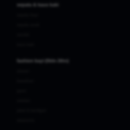
Beauty Barn
sepatu & kaus kaki
Bio Oil
sepatu bayi
Biolane
sepatu anak
Bite Fighters
sandal
Bizzi Growin
kaus kaki
Blackmores
fashion bayi (0bln-3thn)
Blooming Marvellous
atasan
Bonnels
bawahan
Bravado
gaun
Bruder
setelan
Brush Baby
jaket & kardigan
Buds Organics
aksesoris
Bugaboo