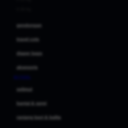
Felt So Sweet
0-36 Kg
Fisher Price
Flipper
gendongan
Friends Of Sally
travel cots
G
Gb
diaper bags
Geko
aksesoris
Graco
BO TOGEL
Gund
selimut
H
bantal & sprei
Habbie
Haenim
ranjang bayi & balita
Happy Horse