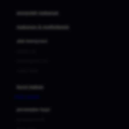
Joie
Joolz
pengolah makanan
Jujube
makanan & multivitamin
K
alat menyusui
Kiddycuts
pompa asi
Kumon
penyimpanan asi
L
cooler bags
Leapfrog
Leclerc
kursi makan
Lee Vierra
TOGEL ONLINE
Lillebaby
perawatan bayi
Little Bird Told Me
perawatan kulit
Little Miss Janis