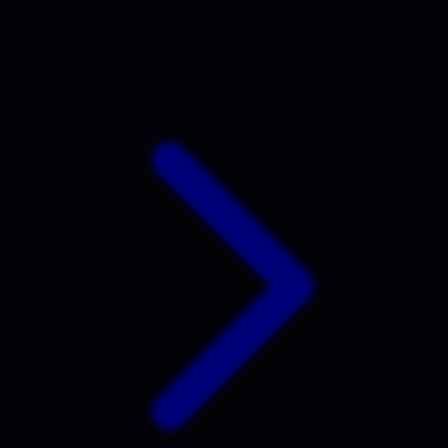
Twistshake
TY Toys
U
V
Veja
Vitaflow
Vtech
W
Waterland
Wellness
X