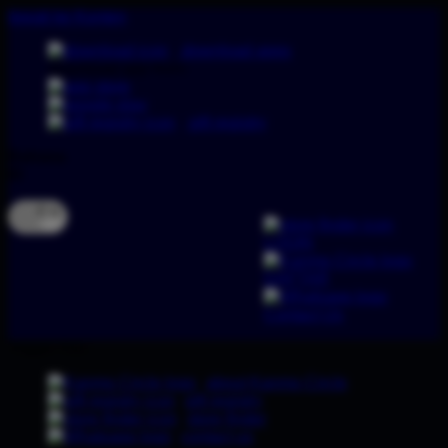
lewati ke Konten
download apps
download app from:
gift registry
Bahasa
ID
LOGIN
DAFTAR
Contact Us
Toggle Nav
about Kanmo Circle
gift registry
store finder
contact us