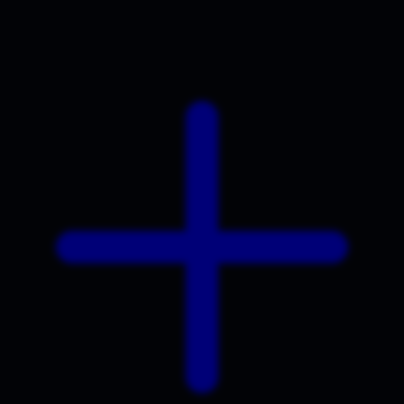
Xootz
Y
Yamatoya
Z
Zaxy
Zoggs
0-9
4Moms
59S