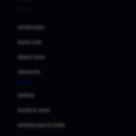
Felt So Sweet
0-36 Kg
Fisher Price
Flipper
gendongan
Friends Of Sally
travel cots
G
Gb
diaper bags
Geko
aksesoris
Graco
BO TOGEL
Gund
selimut
H
bantal & sprei
Habbie
Haenim
ranjang bayi & balita
Happy Horse