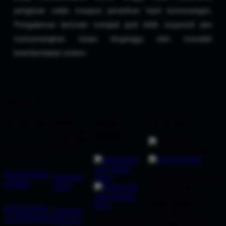
pengisian saldo maupun penarikan hasil kemenangan.
Pengalaman bermain menjadi jauh lebih responsif dan
menyenangkan tanpa terganggu oleh masalah
keterlambatan sistem.
Back to top
RESEPWIN
butuh
unduh
we accept
bantuan?
aplikasi
hubungi
RESEPWIN
kami
RESEPWIN
RESEPWIN
Direktorat Jenderal
hubungi
LOGIN
Perlindungan
kami
Konsumen dan
Tertib Niaga
RESEPWIN
bantuan
Kementerian
ALTERNATIF
dan faq
Perdagangan RI
ikuti kami di