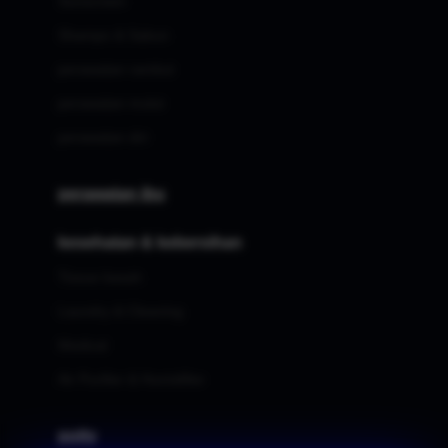
Sunscreen
London Taxi
Shampo & Sabun
Love To Dream
perawatan rambut
M
perawatan mulut
Magformers
perawatan diri
Mama's Choice
perawatan ibu
Mamas&Papas
Mamaway
kesehatan & kebersihan
Maxi Cosi
Tissue basah
Megabloks
Laundry & Cleaning
Micro
Medical
MiDeer
Air Purifier & Humidifier
Mimi & Lula
potty
Mini Monkey