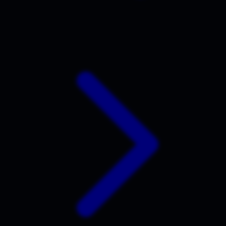
Twistshake
TY Toys
U
V
Veja
Vitaflow
Vtech
W
Waterland
Wellness
X