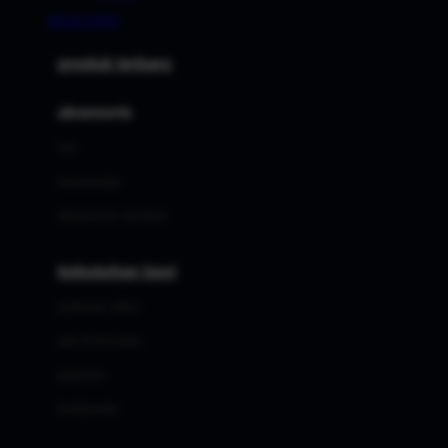
Awan
SITUS TOTO
Azetabio
produk terbaru
B
aksesoris
Baabaasheepz
tas
Babiators
kacamata
Baby Dove
aksesoris rambut
Baby Jogger
Baby Rovega
kebutuhan bayi
Babybee
pakaian tidur
Banana Boat
set & terusan
Banz
piyama
Barbie
bodysuits
Beaba