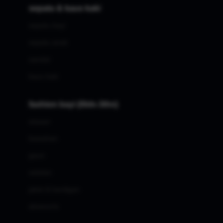
Beauty Barn
sepatu & kaus kaki
Bio Oil
sepatu bayi
Biolane
sepatu anak
Bite Fighters
sandal
Bizzi Growin
kaus kaki
Blackmores
fashion bayi (0bln-3thn)
Blooming Marvellous
atasan
Bonnels
bawahan
Bravado
gaun
Bruder
setelan
Brush Baby
jaket & kardigan
Buds Organics
aksesoris
Bugaboo