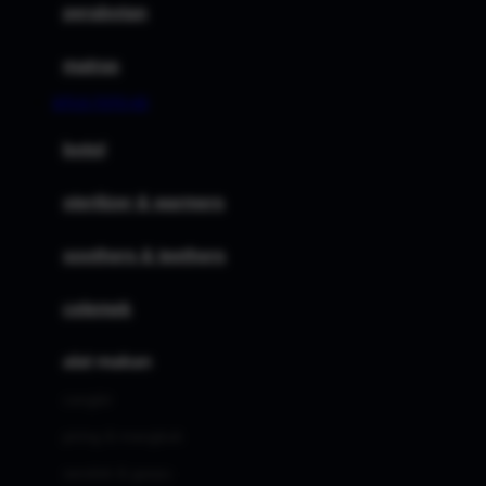
perabotan
Happy Tummy
Hauck
matras
Havaianas
SITUS TOTO 4D
Hegen
botol
Hot Wheels
sterilizer & warmers
Hybrid
I
soothers & teethers
Inlacta DHA
celemek
Interlac
alat makan
Ivenet
cangkir
J
piring & mangkuk
Jack N Jill
sendok & garpu