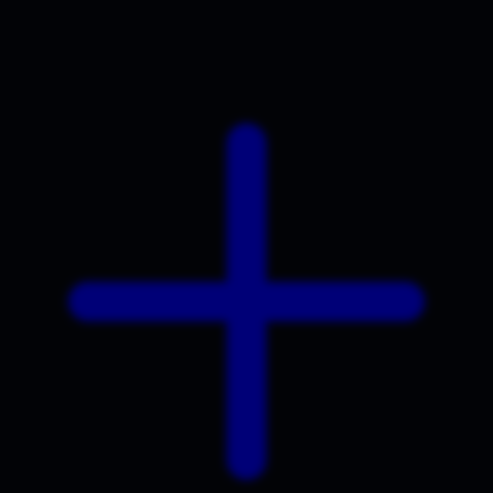
Xootz
Y
Yamatoya
Z
Zaxy
Zoggs
0-9
4Moms
59S