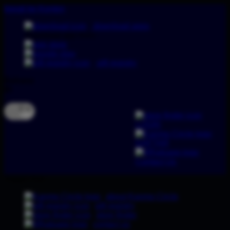
lewati ke Konten
download apps
download app from:
gift registry
Bahasa
ID
LOGIN
DAFTAR
Contact Us
Toggle Nav
about Kanmo Circle
gift registry
store finder
contact us