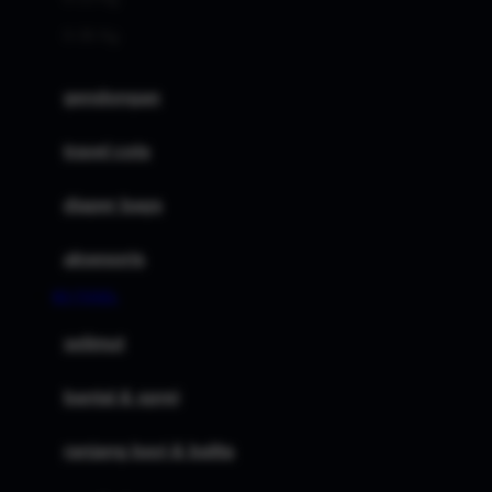
Felt So Sweet
0-36 Kg
Fisher Price
Flipper
gendongan
Friends Of Sally
travel cots
G
Gb
diaper bags
Geko
aksesoris
Graco
BO TOGEL
Gund
selimut
H
bantal & sprei
Habbie
Haenim
ranjang bayi & balita
Happy Horse