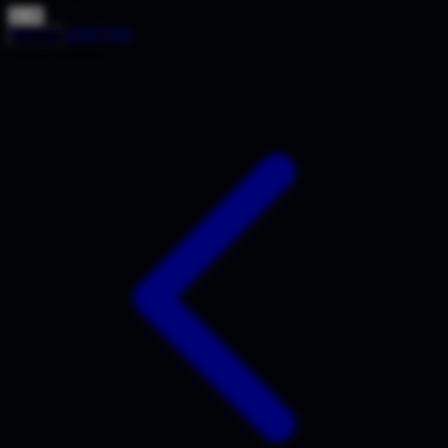
Squishmallows
DAFTAR
LOGIN
Starbooks
Share product:
Stick-O
Stokke
Sudocrem
Sumimo
Sunnylife
Sun-Staches
Swimava
T
Tommee Tippee
Trunki
Tutti Bambini