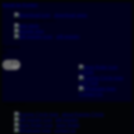
lewati ke Konten
download apps
download app from:
gift registry
Bahasa
ID
LOGIN
DAFTAR
Contact Us
Toggle Nav
about Kanmo Circle
gift registry
store finder
contact us