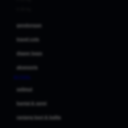
Felt So Sweet
0-36 Kg
Fisher Price
Flipper
gendongan
Friends Of Sally
travel cots
G
Gb
diaper bags
Geko
aksesoris
Graco
BO TOGEL
Gund
selimut
H
bantal & sprei
Habbie
Haenim
ranjang bayi & balita
Happy Horse