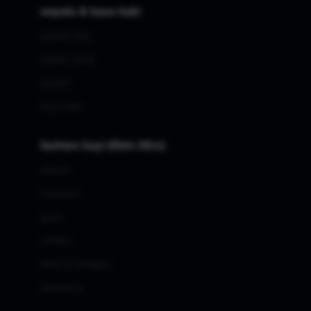
Beauty Barn
sepatu & kaus kaki
Bio Oil
sepatu bayi
Biolane
sepatu anak
Bite Fighters
sandal
Bizzi Growin
kaus kaki
Blackmores
fashion bayi (0bln-3thn)
Blooming Marvellous
atasan
Bonnels
bawahan
Bravado
gaun
Bruder
setelan
Brush Baby
jaket & kardigan
Buds Organics
aksesoris
Bugaboo