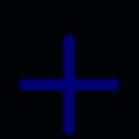
Xootz
Y
Yamatoya
Z
Zaxy
Zoggs
0-9
4Moms
59S