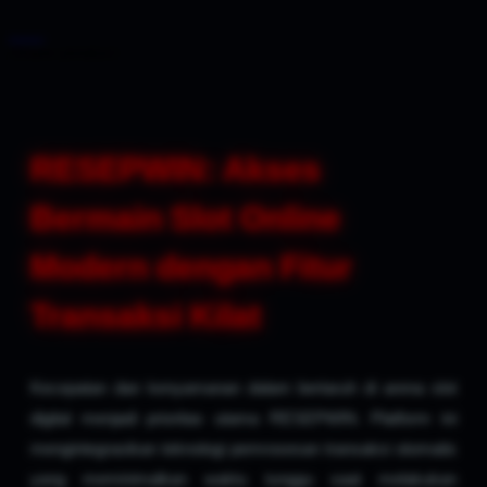
Share product:
RESEPWIN: Akses
Bermain Slot Online
Modern dengan Fitur
Transaksi Kilat
Kecepatan dan kenyamanan dalam bertaruh di arena slot
digital menjadi prioritas utama RESEPWIN. Platform ini
mengintegrasikan teknologi pemrosesan transaksi otomatis
yang meminimalkan waktu tunggu saat melakukan