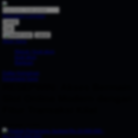
O
Oh Ma Grain
Pencarian Lanjutan
cancel
Okiedog
Cari
cancel
P
Akun Saya
Peachy
Masuk / buat akun
buat akun
Phil & Ted's
Bantuan
Philips Avent
Daftar Keinginan
Pigeon
Keranjang Saya
RESEPWIN: Akses Bermain
Playgro
Slot Online Modern dengan
Poled Global
Fitur Transaksi Kilat
Ponycycle
Puma
Serendah
10.000
Pureats
Hadiah Pemenang Jackpot
Rp.10.000.000
-
Rp.1.000.000.000