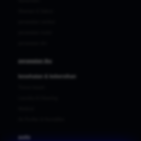
Sunscreen
London Taxi
Shampo & Sabun
Love To Dream
perawatan rambut
M
perawatan mulut
Magformers
perawatan diri
Mama's Choice
perawatan ibu
Mamas&Papas
Mamaway
kesehatan & kebersihan
Maxi Cosi
Tissue basah
Megabloks
Laundry & Cleaning
Micro
Medical
MiDeer
Air Purifier & Humidifier
Mimi & Lula
potty
Mini Monkey