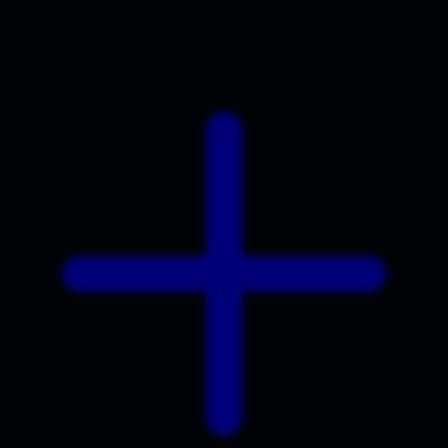
Xootz
Y
Yamatoya
Z
Zaxy
Zoggs
0-9
4Moms
59S