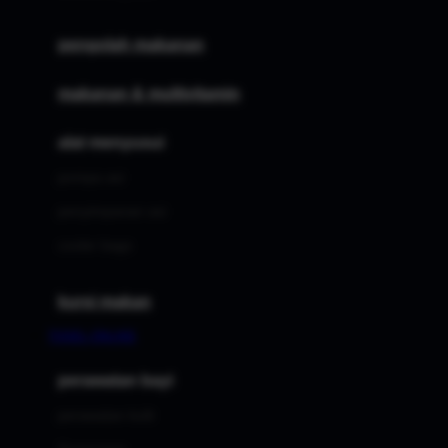
Joie
Joolz
pengolah makanan
Jujube
makanan & multivitamin
K
alat menyusui
Kiddycuts
pompa asi
Kumon
penyimpanan asi
L
cooler bags
Leapfrog
Leclerc
kursi makan
Lee Vierra
TOGEL ONLINE
Lillebaby
perawatan bayi
Little Bird Told Me
perawatan kulit
Little Miss Janis