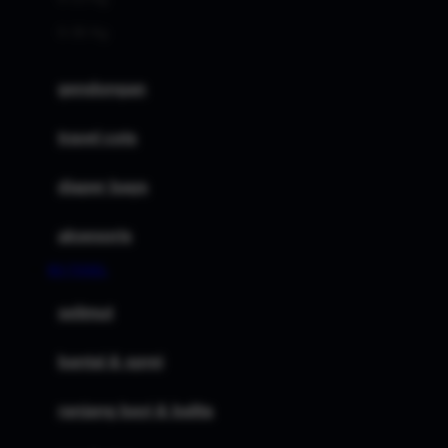
Felt So Sweet
0-36 Kg
Fisher Price
Flipper
gendongan
Friends Of Sally
travel cots
G
Gb
diaper bags
Geko
aksesoris
Graco
BO TOGEL
Gund
selimut
H
bantal & sprei
Habbie
Haenim
ranjang bayi & balita
Happy Horse