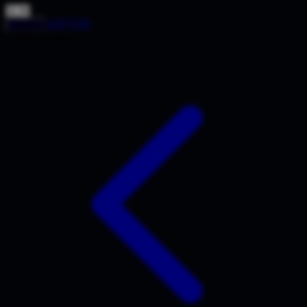
Squishmallows
DAFTAR
LOGIN
Starbooks
Share product:
Stick-O
Stokke
Sudocrem
Sumimo
Sunnylife
Sun-Staches
Swimava
T
Tommee Tippee
Trunki
Tutti Bambini