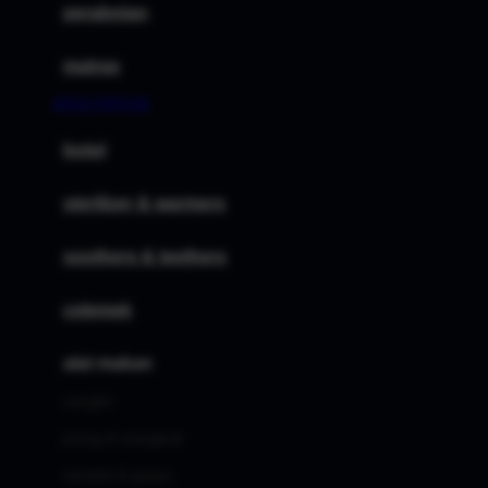
perabotan
Happy Tummy
Hauck
matras
Havaianas
SITUS TOTO 4D
Hegen
botol
Hot Wheels
sterilizer & warmers
Hybrid
I
soothers & teethers
Inlacta DHA
celemek
Interlac
alat makan
Ivenet
cangkir
J
piring & mangkuk
Jack N Jill
sendok & garpu