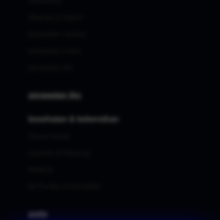
Sunscreen
London Taxi
Shampo & Sabun
Love To Dream
perawatan rambut
M
perawatan mulut
Magformers
perawatan diri
Mama's Choice
perawatan ibu
Mamas&Papas
Mamaway
kesehatan & kebersihan
Maxi Cosi
Tissue basah
Megabloks
Laundry & Cleaning
Micro
Medical
MiDeer
Air Purifier & Humidifier
Mimi & Lula
potty
Mini Monkey