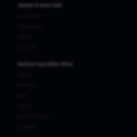
Beauty Barn
sepatu & kaus kaki
Bio Oil
sepatu bayi
Biolane
sepatu anak
Bite Fighters
sandal
Bizzi Growin
kaus kaki
Blackmores
fashion bayi (0bln-3thn)
Blooming Marvellous
atasan
Bonnels
bawahan
Bravado
gaun
Bruder
setelan
Brush Baby
jaket & kardigan
Buds Organics
aksesoris
Bugaboo