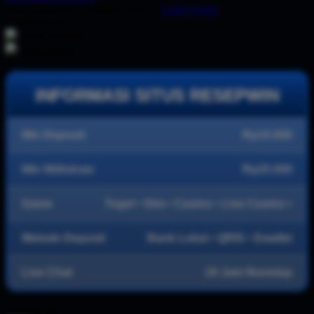
Use Installment Options from
.
Laarn more
Q
Available for :
home delivery
QV Baby
store pickup
R
INFORMASI SITUS RESEPWIN
Real Shades
Red Castle
Min Deposit
Rp10.000
Ribbon Madness
Min Withdraw
Rp25.000
S
Sebamed
Game
Togel • Slot • Casino • Live Casino •
Silver Cross
Metode Deposit
Bank Lokal • QRIS • Ewallet
Simply Idea
Skip Hop
Live Chat
24 Jam Nonstop
Spectra
choose qty