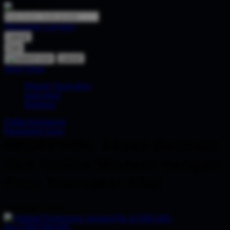
O
Oh Ma Grain
Pencarian Lanjutan
cancel
Okiedog
Cari
cancel
P
Akun Saya
Peachy
Masuk / buat akun
buat akun
Phil & Ted's
Bantuan
Philips Avent
Daftar Keinginan
Pigeon
Keranjang Saya
RESEPWIN: Akses Bermain
Playgro
Slot Online Modern dengan
Poled Global
Fitur Transaksi Kilat
Ponycycle
Puma
Serendah
10.000
Pureats
Hadiah Pemenang Jackpot
Rp.10.000.000
-
Rp.1.000.000.000