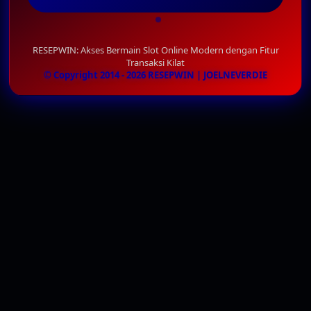
RESEPWIN: Akses Bermain Slot Online Modern dengan Fitur
Transaksi Kilat
© Copyright 2014 - 2026 RESEPWIN | JOELNEVERDIE