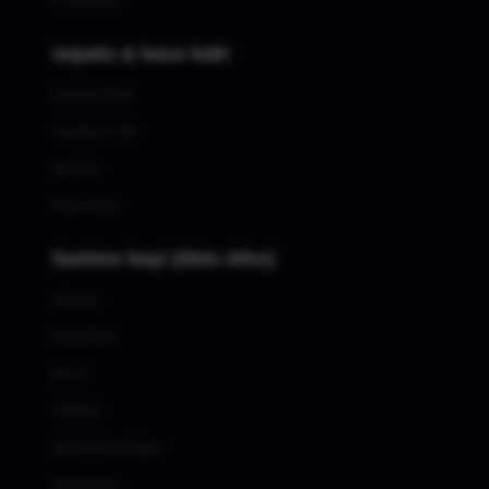
sepatu & kaus kaki
sepatu bayi
sepatu anak
sandal
kaus kaki
fashion bayi (0bln-3thn)
atasan
bawahan
gaun
setelan
jaket & kardigan
aksesoris