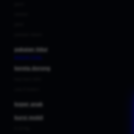
gaun
setelan
jaket
pakaian dalam
pakaian tidur
BANDAR TOGEL
kereta dorong
bayi baru lahir
usia 6 bulan+
koper anak
kursi mobil
0-13 Kg