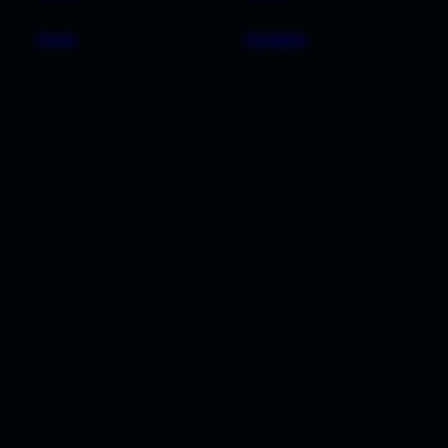
Awan
Azetabio