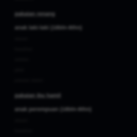
pakaian renang
anak laki-laki (18bln-8thn)
atasan
bawahan
setelan
jaket
pakaian dalam
pakaian ibu hamil
anak perempuan (18bln-8thn)
atasan
bawahan