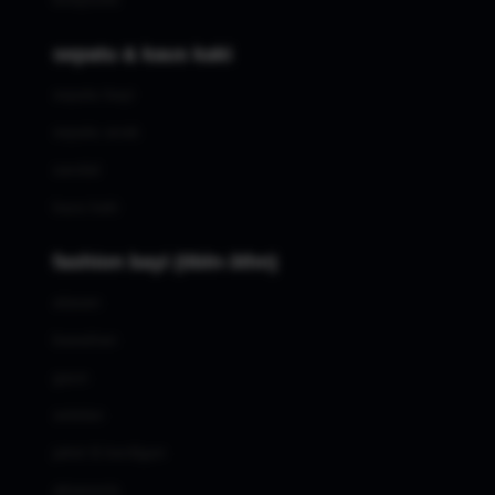
sepatu & kaus kaki
sepatu bayi
sepatu anak
sandal
kaus kaki
fashion bayi (0bln-3thn)
atasan
bawahan
gaun
setelan
jaket & kardigan
aksesoris