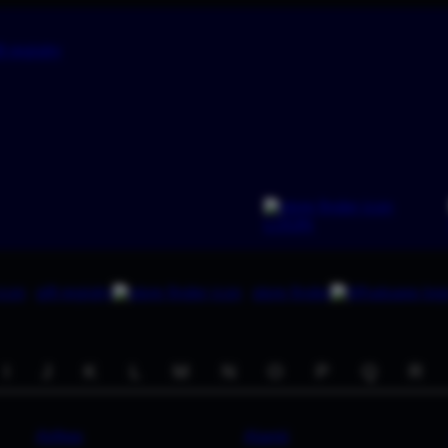
t registry
LOGIN
gift registry
store finder
I
J
K
L
M
N
O
P
Q
R
Airfree
Alamii