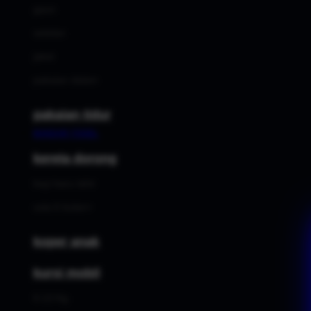
gaun
setelan
jaket
pakaian dalam
pakaian tidur
BANDAR TOGEL
kereta dorong
bayi baru lahir
usia 6 bulan+
koper anak
kursi mobil
0-13 Kg