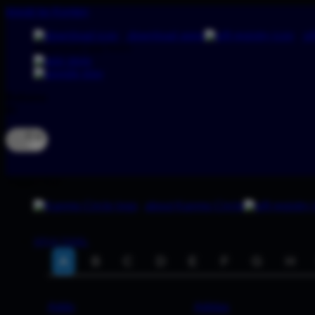
lewati ke Konten
download apps
gif
download app from:
Bahasa
ID
Toggle Nav
about Kanmo Circle
SITUS TOGEL
A
B
C
D
E
F
G
H
Addo
Adidas