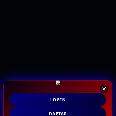
LOGIN
DAFTAR