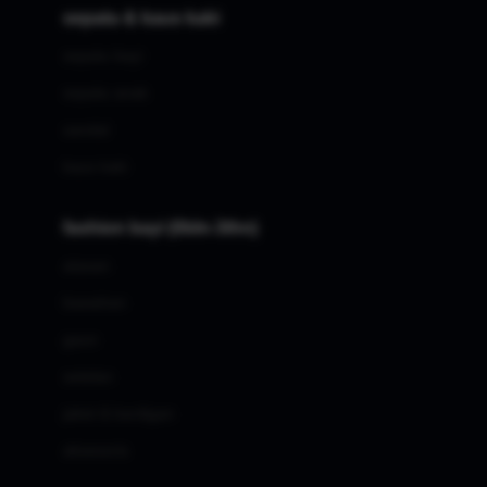
Beauty Barn
sepatu & kaus kaki
Bio Oil
sepatu bayi
Biolane
sepatu anak
Bite Fighters
sandal
Bizzi Growin
kaus kaki
Blackmores
fashion bayi (0bln-3thn)
Blooming Marvellous
atasan
Bonnels
bawahan
Bravado
gaun
Bruder
setelan
Brush Baby
jaket & kardigan
Buds Organics
aksesoris
Bugaboo