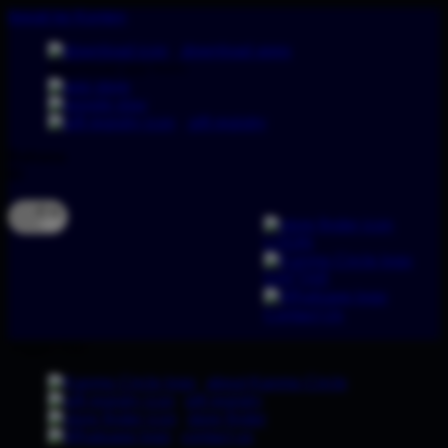
lewati ke Konten
download apps
download app from:
gift registry
Bahasa
ID
LOGIN
DAFTAR
Contact Us
Toggle Nav
about Kanmo Circle
gift registry
store finder
contact us